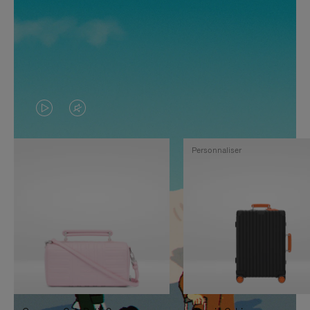
LA
LE
VIDÉO
SON
Personnaliser
N'EST
DE
PAS
LA
EN
VIDÉO
PAUSE,
EST
APPUYEZ
DÉSACTIVÉ.
SUR
VEUILLEZ