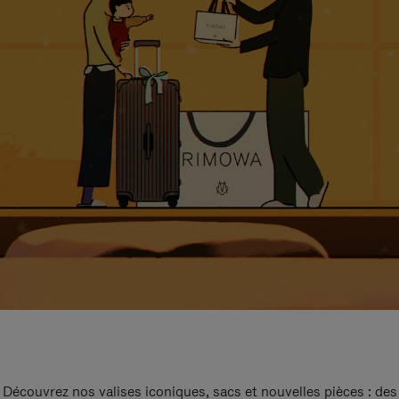
Découvrez nos valises iconiques, sacs et nouvelles pièces : des