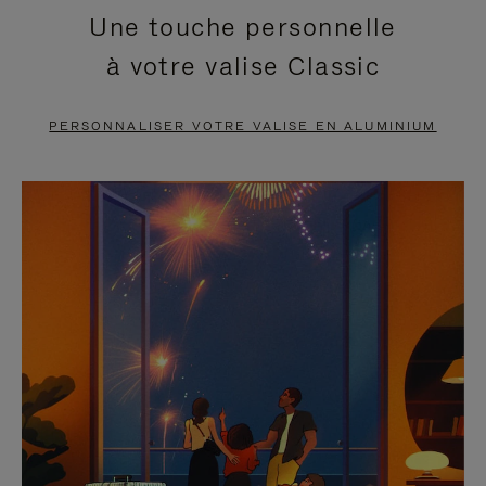
Une touche personnelle
EN
VIDÉO
à votre valise Classic
PAUSE,
EST
APPUYEZ
DÉSACTIVÉ.
PERSONNALISER VOTRE VALISE EN ALUMINIUM
SUR
VEUILLEZ
POUR
CLIQUER
LA
POUR
METTRE
RÉACTIVER
EN
LE
PAUSE
SON