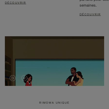
DÉCOUVRIR
semaines.
DÉCOUVRIR
LA
LE
VIDÉO
SON
N'EST
DE
RIMOWA UNIQUE
PAS
LA