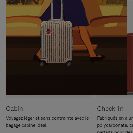
SUR
VEUILLEZ
POUR
CLIQUER
LA
POUR
METTRE
RÉACTIVER
EN
LE
PAUSE
SON
Cabin
Check-In
Voyagez léger et sans contrainte avec le
Fabriqués en alu
bagage cabine idéal.
polycarbonate, c
parfaits pour des