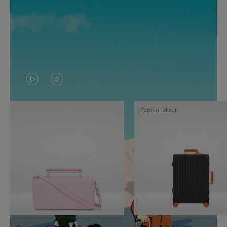
LA
LE
VIDÉO
SON
Personnaliser
N'EST
DE
PAS
LA
EN
VIDÉO
PAUSE,
EST
APPUYEZ
DÉSACTIVÉ.
SUR
VEUILLEZ