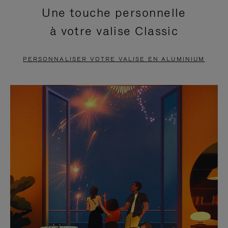
Une touche personnelle
EN
VIDÉO
à votre valise Classic
PAUSE,
EST
APPUYEZ
DÉSACTIVÉ.
PERSONNALISER VOTRE VALISE EN ALUMINIUM
SUR
VEUILLEZ
POUR
CLIQUER
LA
POUR
METTRE
RÉACTIVER
EN
LE
PAUSE
SON