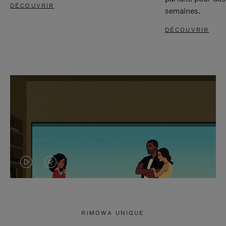
DÉCOUVRIR
semaines.
DÉCOUVRIR
LA
LE
VIDÉO
SON
N'EST
DE
RIMOWA UNIQUE
PAS
LA