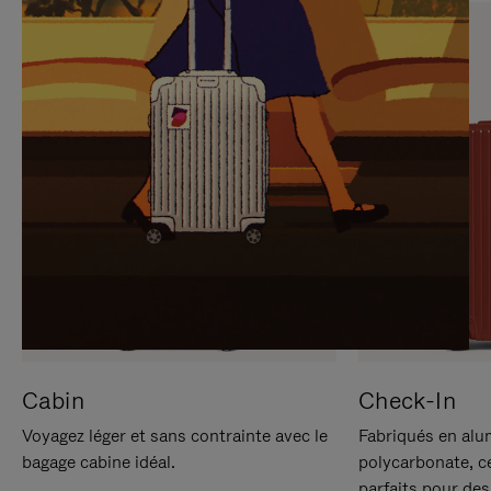
SUR
VEUILLEZ
POUR
CLIQUER
LA
POUR
METTRE
RÉACTIVER
EN
LE
PAUSE
SON
Cabin
Check-In
Voyagez léger et sans contrainte avec le
Fabriqués en alu
bagage cabine idéal.
polycarbonate, c
parfaits pour des