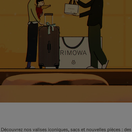
Découvrez nos valises iconiques, sacs et nouvelles pièces : des