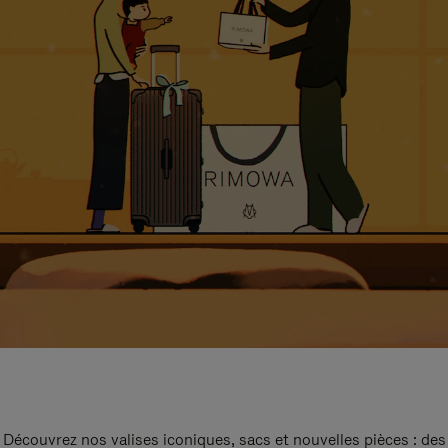
Découvrez nos valises iconiques, sacs et nouvelles pièces : des