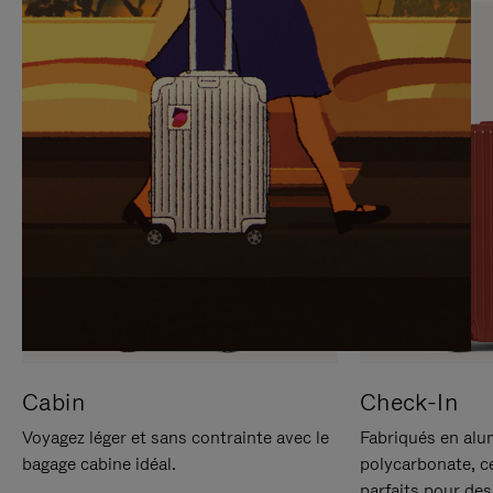
SUR
VEUILLEZ
POUR
CLIQUER
LA
POUR
METTRE
RÉACTIVER
EN
LE
PAUSE
SON
Cabin
Check-In
Voyagez léger et sans contrainte avec le
Fabriqués en alu
bagage cabine idéal.
polycarbonate, c
parfaits pour des