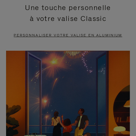
Une touche personnelle
EN
VIDÉO
à votre valise Classic
PAUSE,
EST
APPUYEZ
DÉSACTIVÉ.
PERSONNALISER VOTRE VALISE EN ALUMINIUM
SUR
VEUILLEZ
POUR
CLIQUER
LA
POUR
METTRE
RÉACTIVER
EN
LE
PAUSE
SON