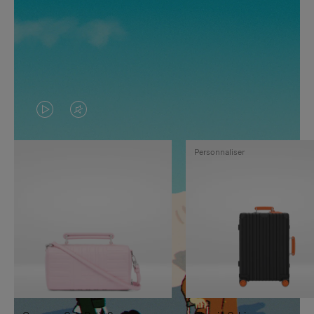
LA
LE
VIDÉO
SON
Personnaliser
N'EST
DE
PAS
LA
EN
VIDÉO
PAUSE,
EST
APPUYEZ
DÉSACTIVÉ.
SUR
VEUILLEZ