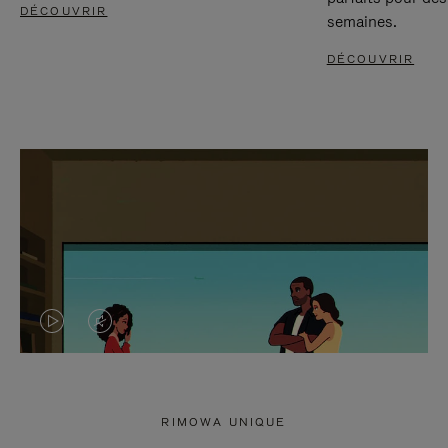
DÉCOUVRIR
semaines.
DÉCOUVRIR
LA
LE
VIDÉO
SON
N'EST
DE
RIMOWA UNIQUE
PAS
LA