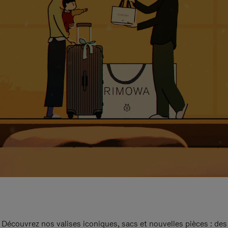
Découvrez nos valises iconiques, sacs et nouvelles pièces : des