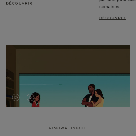
DÉCOUVRIR
semaines.
DÉCOUVRIR
LA
LE
VIDÉO
SON
N'EST
DE
RIMOWA UNIQUE
PAS
LA