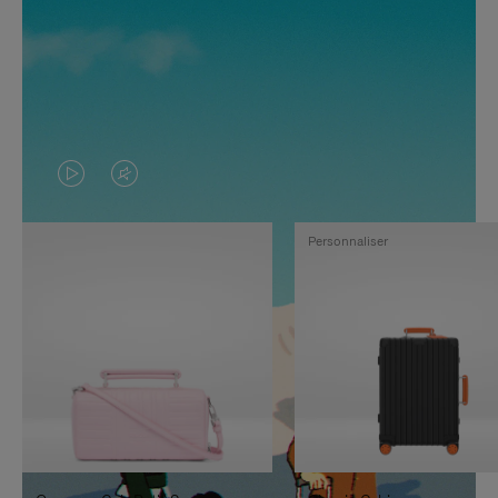
LA
LE
VIDÉO
SON
Personnaliser
N'EST
DE
PAS
LA
EN
VIDÉO
PAUSE,
EST
APPUYEZ
DÉSACTIVÉ.
SUR
VEUILLEZ