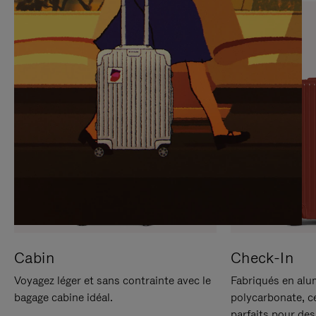
SUR
VEUILLEZ
POUR
CLIQUER
LA
POUR
METTRE
RÉACTIVER
EN
LE
PAUSE
SON
Cabin
Check-In
Voyagez léger et sans contrainte avec le
Fabriqués en alu
bagage cabine idéal.
polycarbonate, c
parfaits pour des