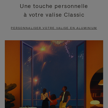
Une touche personnelle
EN
VIDÉO
à votre valise Classic
PAUSE,
EST
APPUYEZ
DÉSACTIVÉ.
PERSONNALISER VOTRE VALISE EN ALUMINIUM
SUR
VEUILLEZ
POUR
CLIQUER
LA
POUR
METTRE
RÉACTIVER
EN
LE
PAUSE
SON