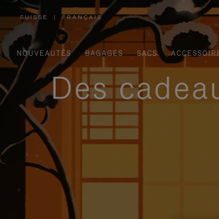
SUISSE
|
FRANÇAIS
,
SÉLECTIONNEZ
VOTRE
RÉGION
NOUVEAUTÉS
BAGAGES
SACS
ACCESSOIR
Des cadeau