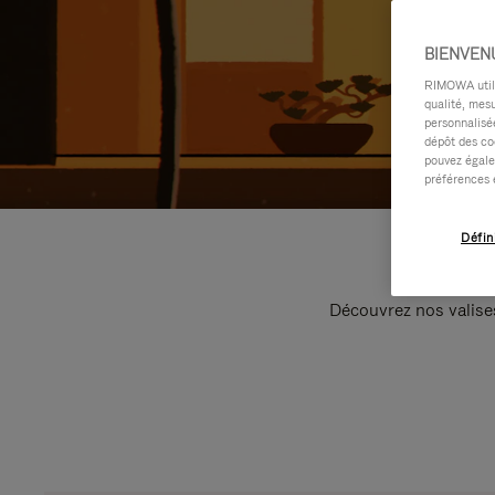
BIENVEN
RIMOWA utilis
qualité, mesu
personnalisée
dépôt des co
pouvez égale
préférences 
Défin
Découvrez nos valise