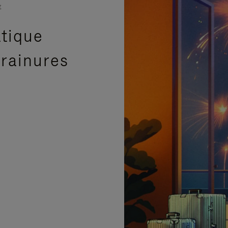
E
atique
 rainures