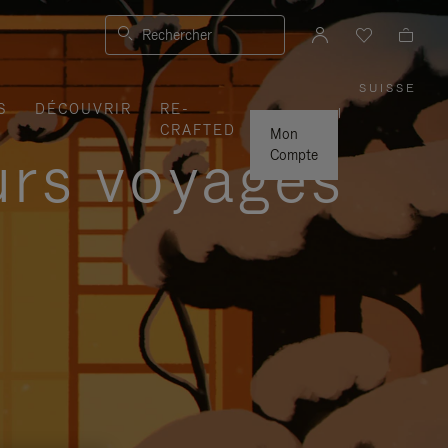
Rechercher
SUISSE
,
S
DÉCOUVRIR
RE-
SÉLEC
|
VOTRE
CRAFTED
RÉGIO
Mon
urs voyages
Compte