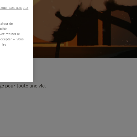
inuer sans accepter
sateur de
cités
vez refuser le
accepter ». Vous
r les
e pour toute une vie.