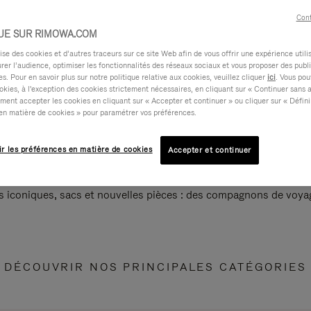
Cont
UE SUR RIMOWA.COM
e des cookies et d’autres traceurs sur ce site Web afin de vous offrir une expérience utili
rer l’audience, optimiser les fonctionnalités des réseaux sociaux et vous proposer des publi
s. Pour en savoir plus sur notre politique relative aux cookies, veuillez cliquer
ici
. Vous pou
okies, à l'exception des cookies strictement nécessaires, en cliquant sur « Continuer sans 
ment accepter les cookies en cliquant sur « Accepter et continuer » ou cliquer sur « Défini
en matière de cookies » pour paramétrer vos préférences.
ir les préférences en matière de cookies
Accepter et continuer
s iconiques, sacs et nouvelles pièces : des compagnons de voyag
DÉCOUVRIR NOS PRINCIPALES CATÉGORIES