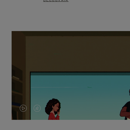
DÉCOUVRIR
LA
LE
VIDÉO
SON