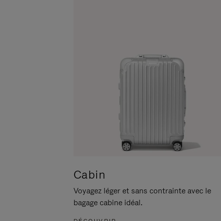
POUR
CLIQUER
LA
POUR
METTRE
RÉACTIVER
EN
LE
PAUSE
SON
Cabin
Voyagez léger et sans contrainte avec le
bagage cabine idéal.