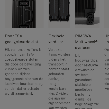
Door TSA
Flexibele
RIMOWA
Ui
goedgekeurde sloten
verdeler
Multiwheel®-
ha
systeem
Elk van onze koffers is
Verpakte
On
voorzien van TSA-
items worden
om
Dit
goedgekeurde sloten
tijdens het
tr
hoogwaardige,
die door de beveiliging
transport in
aa
door RIMOWA
kunnen worden
perfect staat
bi
ontwikkelde
geopend tijdens
gehouden
ma
systeem,
bagagecontroles van de
dankzij de in
co
garandeert
luchtvaartmaatschappij,
hoogte
vlo
stabiele en
zonder dat er schade
verstelbare
we
moeiteloze
wordt aangericht.
Flex Divider,
besturing
die aan uw
dankzij de
eigendommen
kogelgelagerde
kan worden