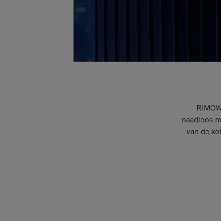
RIMOWA
naadloos me
van de ko