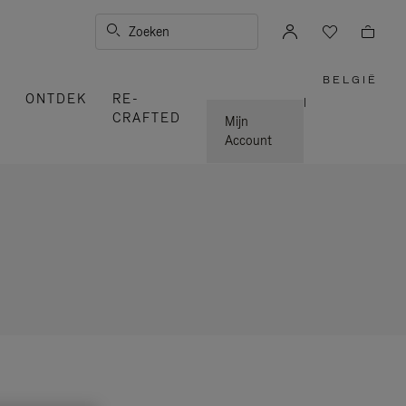
Zoeken
BELGIË
,
ONTDEK
RE-
SELEC
|
UW
CRAFTED
LAND
Mijn
Account