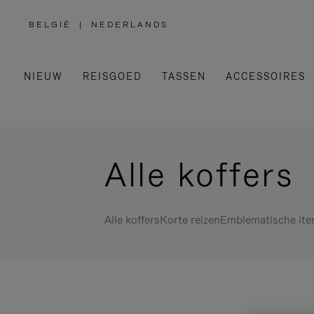
BELGIË
|
NEDERLANDS
,
SELECTEER
UW
LAND
NIEUW
REISGOED
TASSEN
ACCESSOIRES
Alle koffers
Alle koffers
Korte reizen
Emblematische it