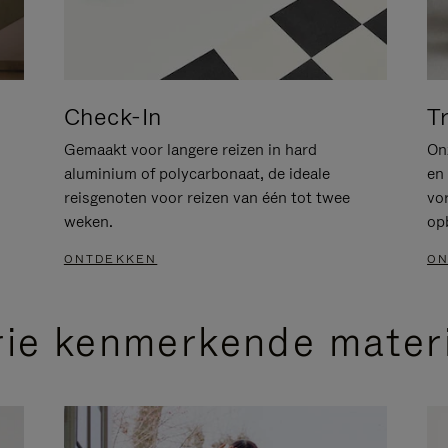
Check-In
T
Gemaakt voor langere reizen in hard
Onz
aluminium of polycarbonaat, de ideale
en 
reisgenoten voor reizen van één tot twee
vo
weken.
op
ONTDEKKEN
ON
rie kenmerkende mater