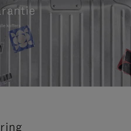
rantie
lle koffers
ring