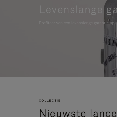
Levenslange ga
Profiteer van een levenslange garantie op a
COLLECTIE
Nieuwste lance