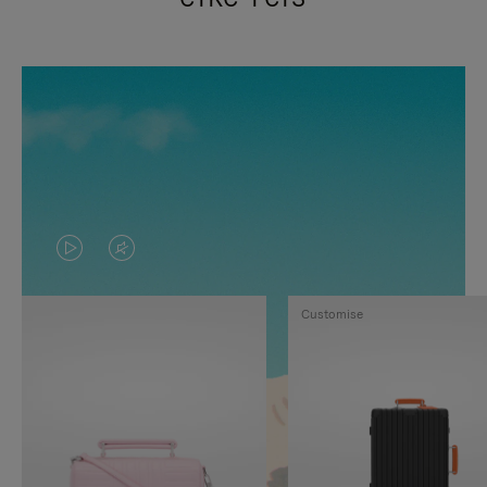
VIDEO
HET
IS
GELUID
Customise
NIET
VAN
GEPAUZEERD,
DE
DRUK
VIDEO
OP
IS