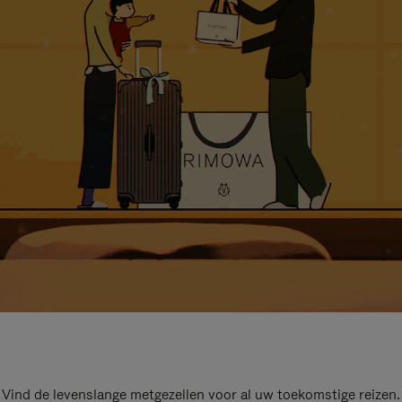
Vind de levenslange metgezellen voor al uw toekomstige reizen.