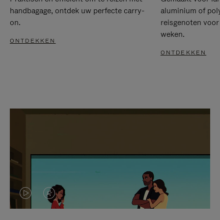
handbagage, ontdek uw perfecte carry-
aluminium of pol
on.
reisgenoten voor
weken.
ONTDEKKEN
ONTDEKKEN
VIDEO
HET
IS
GELUID