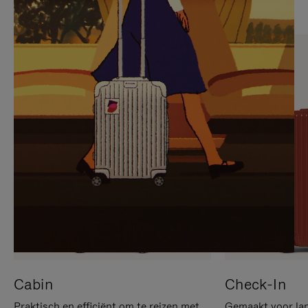
OP
IS
OM
UITGESCHAKELD.
TE
DRUK
PAUZEREN
HIER
OM
HET
DEMPEN
OP
TE
HEFFEN
Cabin
Check-In
Praktisch en efficiënt om te reizen met
Gemaakt voor lan