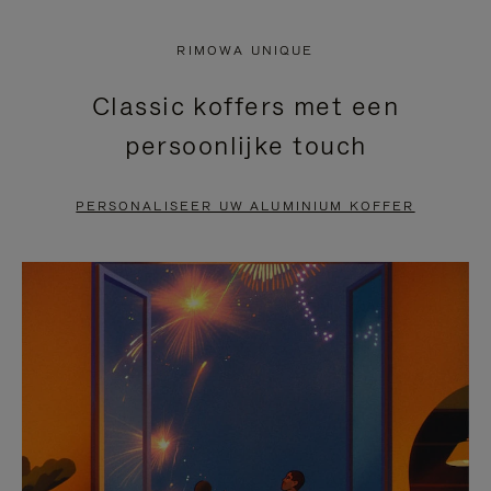
NIET
VAN
RIMOWA UNIQUE
GEPAUZEERD,
DE
Classic koffers met een
DRUK
VIDEO
persoonlijke touch
OP
IS
OM
UITGESCHAKELD.
PERSONALISEER UW ALUMINIUM KOFFER
TE
DRUK
PAUZEREN
HIER
OM
HET
DEMPEN
OP
TE