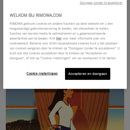
Doorgaan zonder te accepteren
WELKOM BIJ RIMOWA.COM
RIMOWA gebruikt cookies en andere trackers op deze website om u een
hoogwaardige gebruikerservaring te bieden, het siteverkeer te meten,
functies van sociale media te optimaliseren en u gepersonaliseerde
advertenties aan te bieden. Klik
hier
voor meer informatie over ons
cookiebeleid. Behalve voor strikt noodzakelijke cookies kunt u het plaatsen
van cookies weigeren door te klikken op “Doorgaan zonder te accepteren”. U
kunt ook alle cookies accepteren door te klikken op “Accepteren en
doorgaan”, of klik op “Cookie-instellingen” om uw voorkeuren in te stellen.
Cookie-instellingen
Accepteren en doorgaan
VIDEO
HET
IS
GELUID
NIET
VAN
SELECTIE VAN GESCHENKEN
GEPAUZEERD,
DE
Ontdek de perfecte metgezel
DRUK
VIDEO
voor elke reis