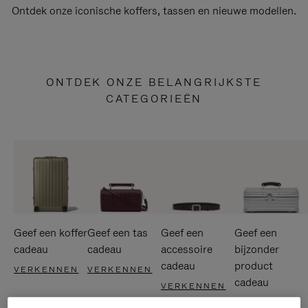
Ontdek onze iconische koffers, tassen en nieuwe modellen.
ONTDEK ONZE BELANGRIJKSTE
CATEGORIEËN
Geef een koffer
Geef een tas
Geef een
Geef een
cadeau
cadeau
accessoire
bijzonder
cadeau
product
VERKENNEN
VERKENNEN
cadeau
VERKENNEN
VERKENNEN