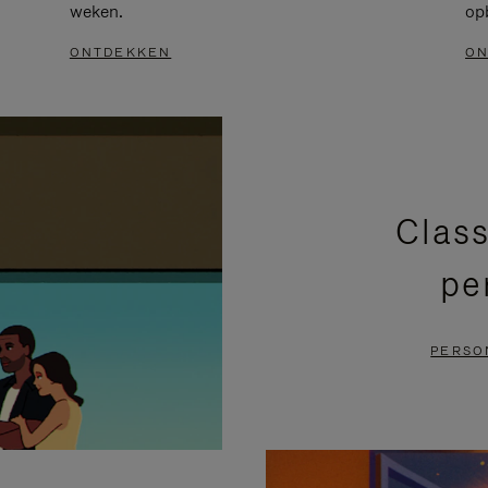
weken.
op
ONTDEKKEN
ON
Class
pe
PERSO