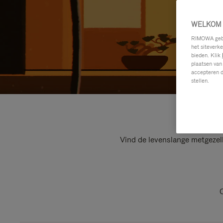
WELKOM 
RIMOWA gebru
het siteverk
bieden. Klik
plaatsen van
accepteren d
stellen.
Vind de levenslange metgezel