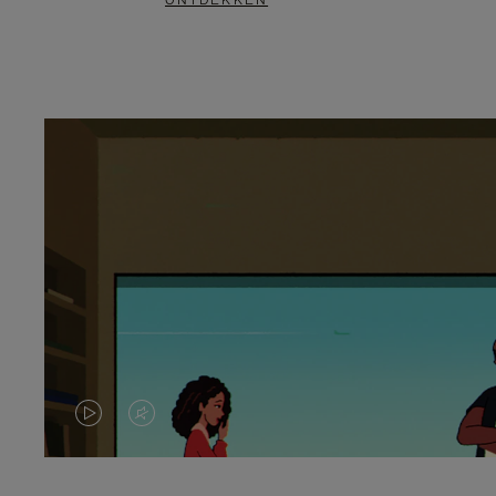
ONTDEKKEN
VIDEO
HET
IS
GELUID