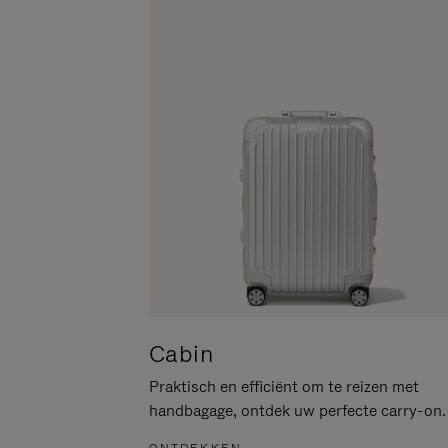
PAUZEREN
HIER
OM
HET
DEMPEN
OP
TE
HEFFEN
Cabin
Praktisch en efficiënt om te reizen met
handbagage, ontdek uw perfecte carry-on.