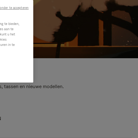
onder te accepteren
ng te bieden,
es aan te
kunt u het
okies
uren in te
s, tassen en nieuwe modellen.
N