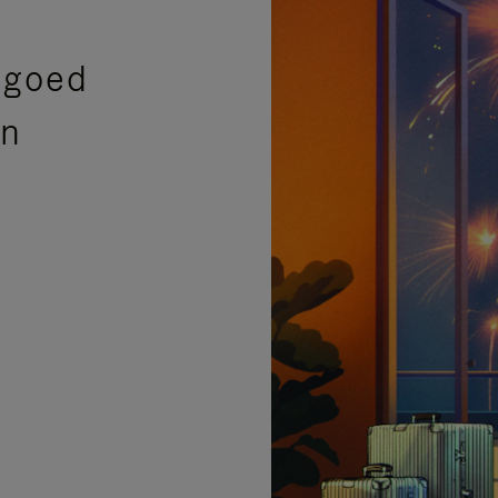
sgoed
en