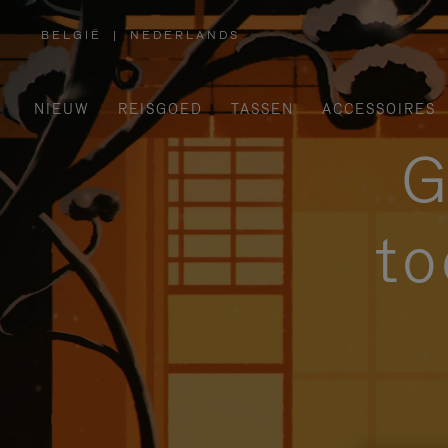
BELGIË
|
NEDERLANDS
,
SELECTEER
UW
LAND
NIEUW
REISGOED
TASSEN
ACCESSOIRES
G
to