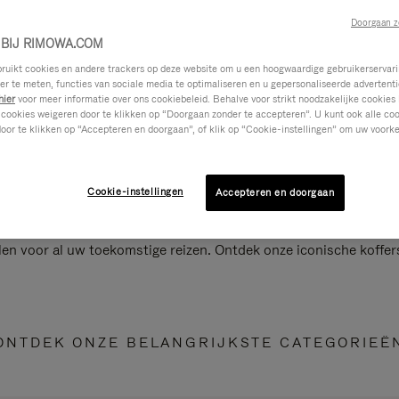
Doorgaan z
BIJ RIMOWA.COM
ikt cookies en andere trackers op deze website om u een hoogwaardige gebruikerservari
eer te meten, functies van sociale media te optimaliseren en u gepersonaliseerde advertenti
hier
voor meer informatie over ons cookiebeleid. Behalve voor strikt noodzakelijke cookies 
 cookies weigeren door te klikken op “Doorgaan zonder te accepteren”. U kunt ook alle co
oor te klikken op “Accepteren en doorgaan”, of klik op “Cookie-instellingen” om uw voorke
Cookie-instellingen
Accepteren en doorgaan
len voor al uw toekomstige reizen. Ontdek onze iconische koffer
ONTDEK ONZE BELANGRIJKSTE CATEGORIEË