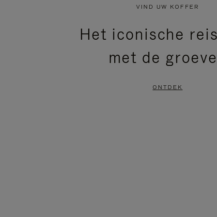
NIET
VAN
VIND UW KOFFER
GEPAUZEERD,
DE
Het iconische rei
DRUK
VIDEO
met de groev
OP
IS
OM
UITGESCHAKELD.
ONTDEK
TE
DRUK
PAUZEREN
HIER
OM
HET
DEMPEN
OP
TE
HEFFEN