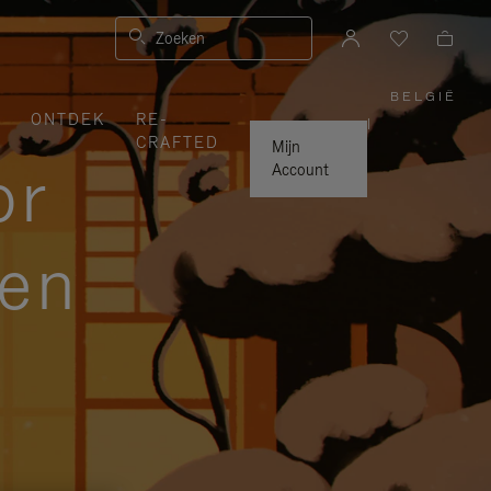
Zoeken
BELGIË
,
ONTDEK
RE-
SELEC
|
UW
CRAFTED
LAND
Mijn
or
Account
zen