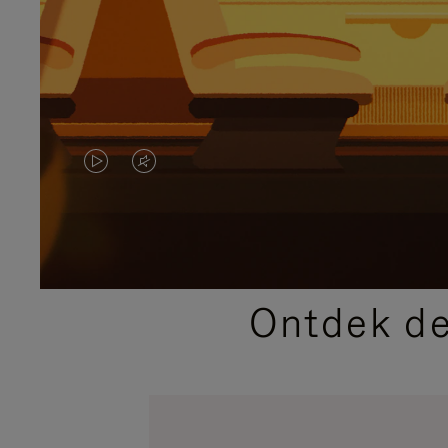
VIDEO
HET
IS
GELUID
NIET
VAN
GEPAUZEERD,
DE
Ontdek de
DRUK
VIDEO
OP
IS
OM
UITGESCHAKELD.
TE
DRUK