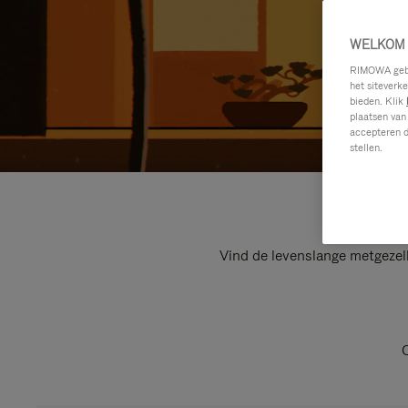
WELKOM 
RIMOWA gebru
het siteverk
bieden. Klik
plaatsen van
accepteren d
stellen.
Vind de levenslange metgezel