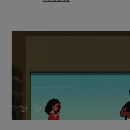
ONTDEKKEN
VIDEO
HET
IS
GELUID