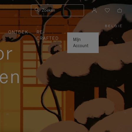
Zoeken
BELGIË
,
ONTDEK
RE-
SELEC
|
UW
CRAFTED
LAND
Mijn
or
Account
zen