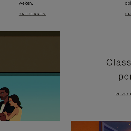
weken.
op
ONTDEKKEN
ON
Class
pe
PERSO