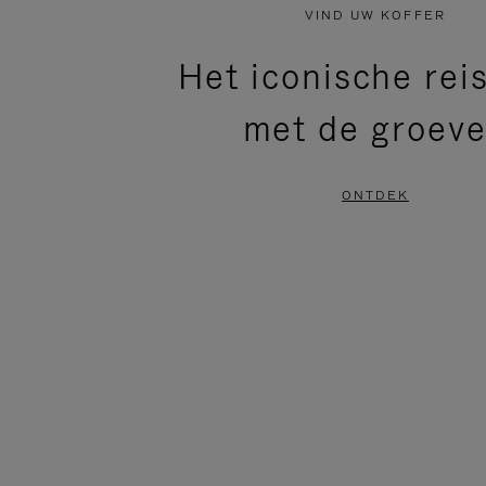
NIET
VAN
VIND UW KOFFER
GEPAUZEERD,
DE
Het iconische rei
DRUK
VIDEO
met de groev
OP
IS
OM
UITGESCHAKELD.
ONTDEK
TE
DRUK
PAUZEREN
HIER
OM
HET
DEMPEN
OP
TE
HEFFEN