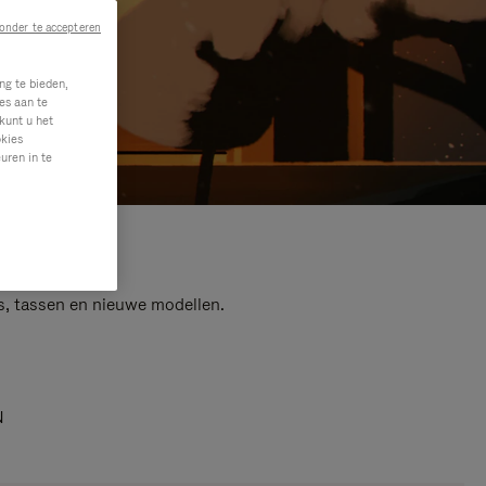
onder te accepteren
ng te bieden,
es aan te
kunt u het
okies
uren in te
s, tassen en nieuwe modellen.
N