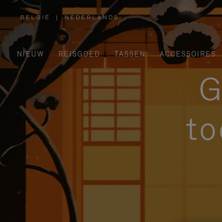
BELGIË
|
NEDERLANDS
,
SELECTEER
UW
LAND
NIEUW
REISGOED
TASSEN
ACCESSOIRES
G
to