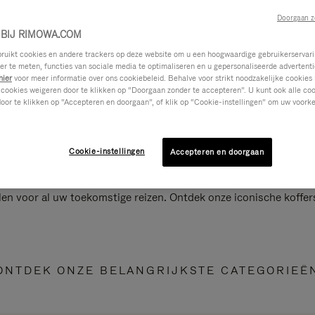
Doorgaan z
BIJ RIMOWA.COM
ikt cookies en andere trackers op deze website om u een hoogwaardige gebruikerservari
eer te meten, functies van sociale media te optimaliseren en u gepersonaliseerde advertenti
hier
voor meer informatie over ons cookiebeleid. Behalve voor strikt noodzakelijke cookies 
 cookies weigeren door te klikken op “Doorgaan zonder te accepteren”. U kunt ook alle co
oor te klikken op “Accepteren en doorgaan”, of klik op “Cookie-instellingen” om uw voorke
Cookie-instellingen
Accepteren en doorgaan
len voor al uw toekomstige reizen. Ontdek onze iconische koffer
ONTDEK ONZE BELANGRIJKSTE CATEGORIEË