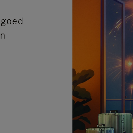
sgoed
en