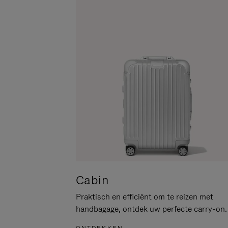
PAUZEREN
HIER
OM
HET
DEMPEN
OP
TE
HEFFEN
Cabin
Praktisch en efficiënt om te reizen met
handbagage, ontdek uw perfecte carry-on.