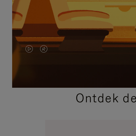
VIDEO
HET
IS
GELUID
NIET
VAN
GEPAUZEERD,
DE
Ontdek de
DRUK
VIDEO
OP
IS
OM
UITGESCHAKELD.
TE
DRUK