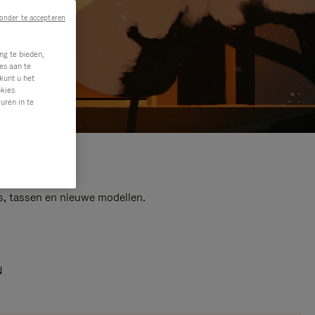
onder te accepteren
ng te bieden,
es aan te
kunt u het
okies
uren in te
s, tassen en nieuwe modellen.
N