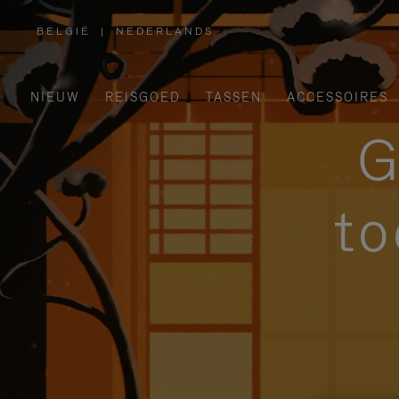
BELGIË
|
NEDERLANDS
,
SELECTEER
UW
LAND
NIEUW
REISGOED
TASSEN
ACCESSOIRES
G
to