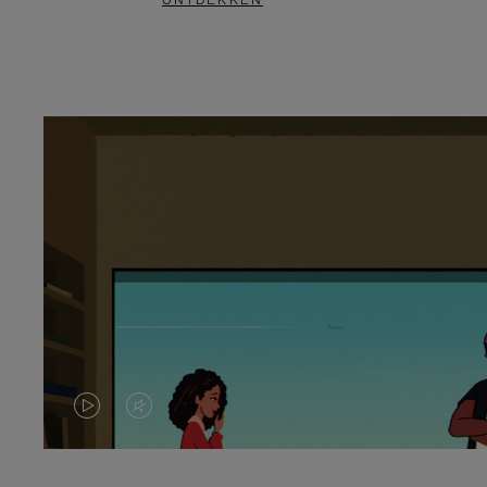
ONTDEKKEN
VIDEO
HET
IS
GELUID