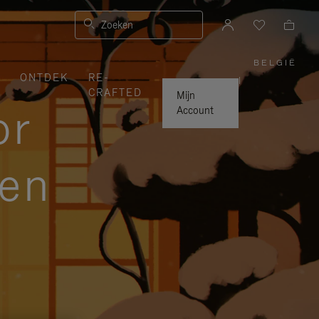
Zoeken
BELGIË
,
ONTDEK
RE-
SELEC
|
UW
CRAFTED
LAND
Mijn
or
Account
zen