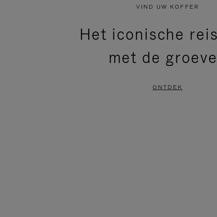
NIET
VAN
VIND UW KOFFER
GEPAUZEERD,
DE
Het iconische rei
DRUK
VIDEO
met de groev
OP
IS
OM
UITGESCHAKELD.
ONTDEK
TE
DRUK
PAUZEREN
HIER
OM
HET
DEMPEN
OP
TE
HEFFEN