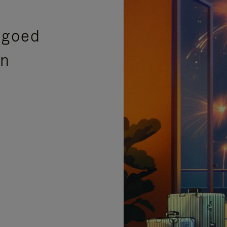
sgoed
en