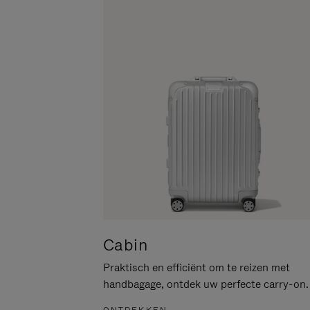
PAUZEREN
HIER
OM
HET
DEMPEN
OP
TE
HEFFEN
Cabin
Praktisch en efficiënt om te reizen met
handbagage, ontdek uw perfecte carry-on.