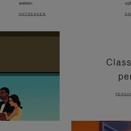
weken.
op
ONTDEKKEN
ON
Class
pe
PERSO