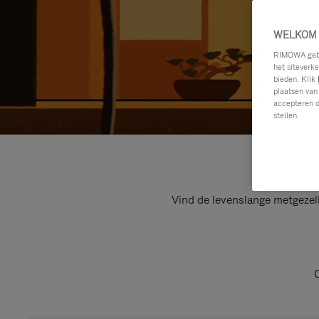
WELKOM 
RIMOWA gebru
het siteverk
bieden. Klik
plaatsen van
accepteren d
stellen.
Vind de levenslange metgezel