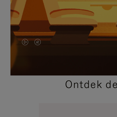
VIDEO
HET
IS
GELUID
NIET
VAN
GEPAUZEERD,
DE
Ontdek de
DRUK
VIDEO
OP
IS
OM
UITGESCHAKELD.
TE
DRUK