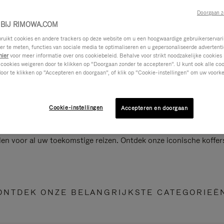
Doorgaan z
BIJ RIMOWA.COM
ikt cookies en andere trackers op deze website om u een hoogwaardige gebruikerservari
eer te meten, functies van sociale media te optimaliseren en u gepersonaliseerde advertenti
hier
voor meer informatie over ons cookiebeleid. Behalve voor strikt noodzakelijke cookies 
 cookies weigeren door te klikken op “Doorgaan zonder te accepteren”. U kunt ook alle co
oor te klikken op “Accepteren en doorgaan”, of klik op “Cookie-instellingen” om uw voorke
Cookie-instellingen
Accepteren en doorgaan
len voor al uw toekomstige reizen. Ontdek onze iconische koffer
ONTDEK ONZE BELANGRIJKSTE CATEGORIEË