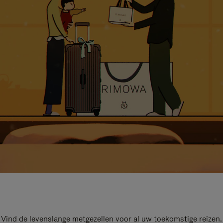
Vind de levenslange metgezellen voor al uw toekomstige reizen.