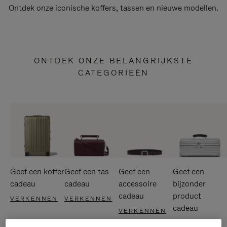
Ontdek onze iconische koffers, tassen en nieuwe modellen.
ONTDEK ONZE BELANGRIJKSTE
CATEGORIEËN
Geef een koffer
Geef een tas
Geef een
Geef een
cadeau
cadeau
accessoire
bijzonder
cadeau
product
VERKENNEN
VERKENNEN
cadeau
VERKENNEN
VERKENNEN