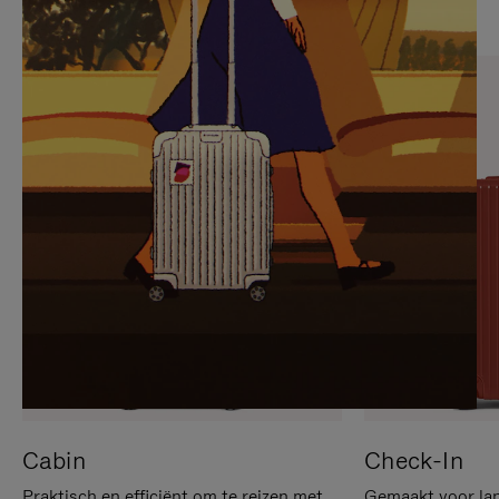
OP
IS
OM
UITGESCHAKELD.
TE
DRUK
PAUZEREN
HIER
OM
HET
DEMPEN
OP
TE
HEFFEN
Cabin
Check-In
Praktisch en efficiënt om te reizen met
Gemaakt voor lan