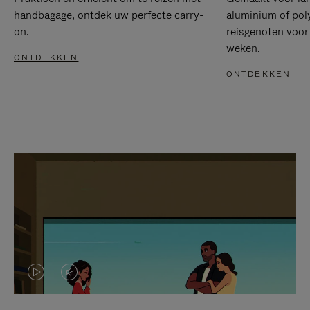
handbagage, ontdek uw perfecte carry-
aluminium of pol
on.
reisgenoten voor
weken.
ONTDEKKEN
ONTDEKKEN
VIDEO
HET
IS
GELUID