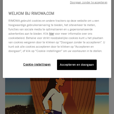
Doorgaan zonder te accepteren
WELKOM BIJ RIMOWA.COM
RIMOWA gebruikt cookies en andere trackers op deze website om u een
hoogwaardige gebruikerservaring te bieden, het siteverkeer te meten,
functies van sociale media te optimaliseren en u gepersonaliseerde
advertenties aan te bieden. Klik
hier
voor meer informatie over ons
cookiebeleid. Behalve voor strikt noodzakelijke cookies kunt u het plaatsen
van cookies weigeren door te klikken op “Doorgaan zonder te accepteren”. U
kunt ook alle cookies accepteren door te klikken op “Accepteren en
doorgaan”, of klik op “Cookie-instellingen” om uw voorkeuren in te stellen.
Cookie-instellingen
Accepteren en doorgaan
VIDEO
HET
IS
GELUID
NIET
VAN
SELECTIE VAN GESCHENKEN
GEPAUZEERD,
DE
Ontdek de perfecte metgezel
DRUK
VIDEO
voor elke reis