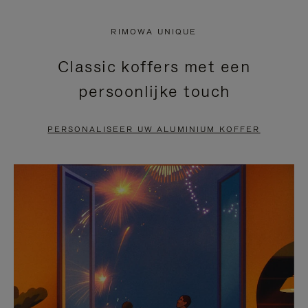
NIET
VAN
RIMOWA UNIQUE
GEPAUZEERD,
DE
Classic koffers met een
DRUK
VIDEO
persoonlijke touch
OP
IS
OM
UITGESCHAKELD.
PERSONALISEER UW ALUMINIUM KOFFER
TE
DRUK
PAUZEREN
HIER
OM
HET
DEMPEN
OP
TE