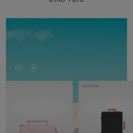
VIDEO
HET
IS
GELUID
Customise
NIET
VAN
GEPAUZEERD,
DE
DRUK
VIDEO
OP
IS