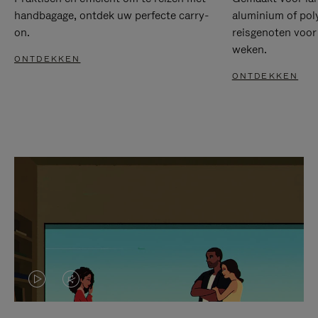
handbagage, ontdek uw perfecte carry-
aluminium of pol
on.
reisgenoten voor
weken.
ONTDEKKEN
ONTDEKKEN
VIDEO
HET
IS
GELUID