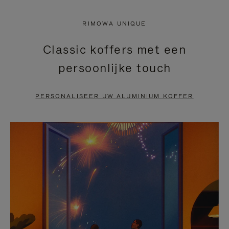
NIET
VAN
RIMOWA UNIQUE
GEPAUZEERD,
DE
Classic koffers met een
DRUK
VIDEO
persoonlijke touch
OP
IS
OM
UITGESCHAKELD.
PERSONALISEER UW ALUMINIUM KOFFER
TE
DRUK
PAUZEREN
HIER
OM
HET
DEMPEN
OP
TE