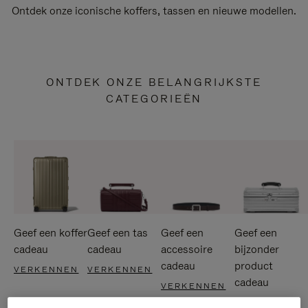
Ontdek onze iconische koffers, tassen en nieuwe modellen.
ONTDEK ONZE BELANGRIJKSTE
CATEGORIEËN
Geef een koffer
Geef een tas
Geef een
Geef een
cadeau
cadeau
accessoire
bijzonder
cadeau
product
VERKENNEN
VERKENNEN
cadeau
VERKENNEN
VERKENNEN