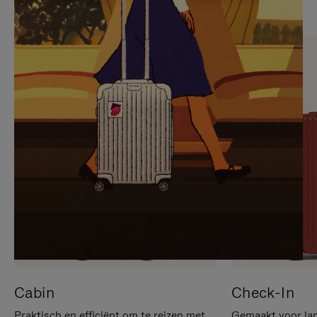
OP
IS
OM
UITGESCHAKELD.
TE
DRUK
PAUZEREN
HIER
OM
HET
DEMPEN
OP
TE
HEFFEN
Cabin
Check-In
Praktisch en efficiënt om te reizen met
Gemaakt voor lan