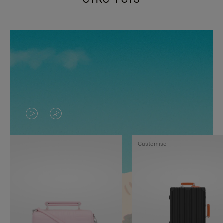
VIDEO
HET
IS
GELUID
Customise
NIET
VAN
GEPAUZEERD,
DE
DRUK
VIDEO
OP
IS