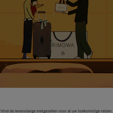
Vind de levenslange metgezellen voor al uw toekomstige reizen.