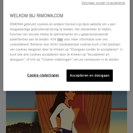
Doorgaan zonder te accepteren
WELKOM BIJ RIMOWA.COM
RIMOWA gebruikt cookies en andere trackers op deze website om u een
hoogwaardige gebruikerservaring te bieden, het siteverkeer te meten,
functies van sociale media te optimaliseren en u gepersonaliseerde
advertenties aan te bieden. Klik
hier
voor meer informatie over ons
cookiebeleid. Behalve voor strikt noodzakelijke cookies kunt u het plaatsen
van cookies weigeren door te klikken op “Doorgaan zonder te accepteren”. U
kunt ook alle cookies accepteren door te klikken op “Accepteren en
doorgaan”, of klik op “Cookie-instellingen” om uw voorkeuren in te stellen.
Cookie-instellingen
Accepteren en doorgaan
VIDEO
HET
IS
GELUID
NIET
VAN
SELECTIE VAN GESCHENKEN
GEPAUZEERD,
DE
Ontdek de perfecte metgezel
DRUK
VIDEO
voor elke reis