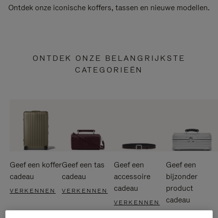
Ontdek onze iconische koffers, tassen en nieuwe modellen.
ONTDEK ONZE BELANGRIJKSTE
CATEGORIEËN
Geef een koffer
Geef een tas
Geef een
Geef een
cadeau
cadeau
accessoire
bijzonder
cadeau
product
VERKENNEN
VERKENNEN
cadeau
VERKENNEN
VERKENNEN