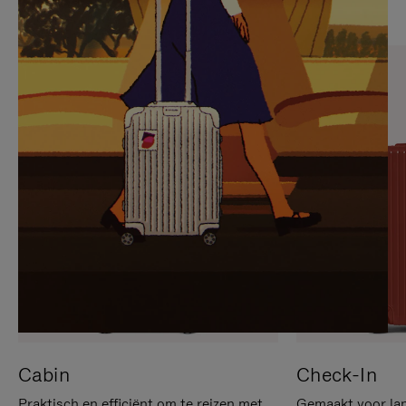
OP
IS
OM
UITGESCHAKELD.
TE
DRUK
PAUZEREN
HIER
OM
HET
DEMPEN
OP
TE
HEFFEN
Cabin
Check-In
Praktisch en efficiënt om te reizen met
Gemaakt voor lan