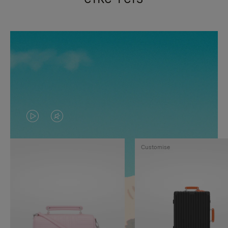
VIDEO
HET
IS
GELUID
Customise
NIET
VAN
GEPAUZEERD,
DE
DRUK
VIDEO
OP
IS