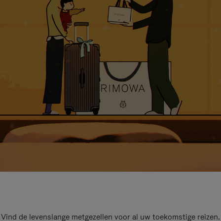
Vind de levenslange metgezellen voor al uw toekomstige reizen.