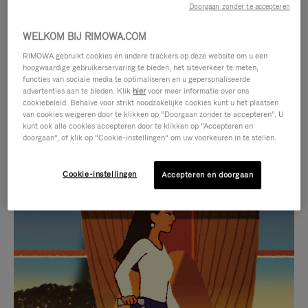
Doorgaan zonder te accepteren
WELKOM BIJ RIMOWA.COM
RIMOWA gebruikt cookies en andere trackers op deze website om u een
hoogwaardige gebruikerservaring te bieden, het siteverkeer te meten,
functies van sociale media te optimaliseren en u gepersonaliseerde
advertenties aan te bieden. Klik
hier
voor meer informatie over ons
cookiebeleid. Behalve voor strikt noodzakelijke cookies kunt u het plaatsen
van cookies weigeren door te klikken op “Doorgaan zonder te accepteren”. U
kunt ook alle cookies accepteren door te klikken op “Accepteren en
doorgaan”, of klik op “Cookie-instellingen” om uw voorkeuren in te stellen.
Cookie-instellingen
Accepteren en doorgaan
VIDEO
HET
IS
GELUID
NIET
VAN
SELECTIE VAN GESCHENKEN
GEPAUZEERD,
DE
Ontdek de perfecte metgezel
DRUK
VIDEO
voor elke reis