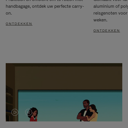
handbagage, ontdek uw perfecte carry-
aluminium of pol
on.
reisgenoten voor
weken.
ONTDEKKEN
ONTDEKKEN
VIDEO
HET
IS
GELUID