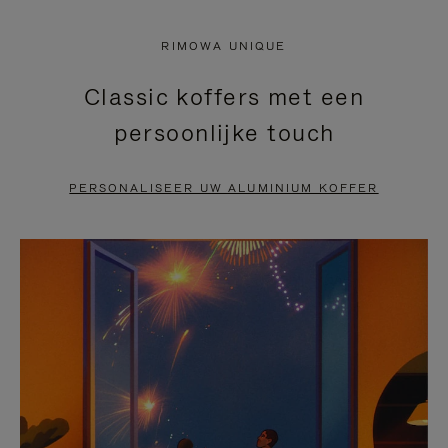
NIET
VAN
RIMOWA UNIQUE
GEPAUZEERD,
DE
Classic koffers met een
DRUK
VIDEO
persoonlijke touch
OP
IS
OM
UITGESCHAKELD.
PERSONALISEER UW ALUMINIUM KOFFER
TE
DRUK
PAUZEREN
HIER
OM
HET
DEMPEN
OP
TE