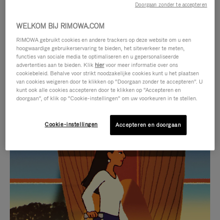
Doorgaan zonder te accepteren
WELKOM BIJ RIMOWA.COM
RIMOWA gebruikt cookies en andere trackers op deze website om u een
hoogwaardige gebruikerservaring te bieden, het siteverkeer te meten,
functies van sociale media te optimaliseren en u gepersonaliseerde
advertenties aan te bieden. Klik
hier
voor meer informatie over ons
cookiebeleid. Behalve voor strikt noodzakelijke cookies kunt u het plaatsen
van cookies weigeren door te klikken op “Doorgaan zonder te accepteren”. U
kunt ook alle cookies accepteren door te klikken op “Accepteren en
doorgaan”, of klik op “Cookie-instellingen” om uw voorkeuren in te stellen.
Cookie-instellingen
Accepteren en doorgaan
VIDEO
HET
IS
GELUID
NIET
VAN
SELECTIE VAN GESCHENKEN
GEPAUZEERD,
DE
Ontdek de perfecte metgezel
DRUK
VIDEO
voor elke reis