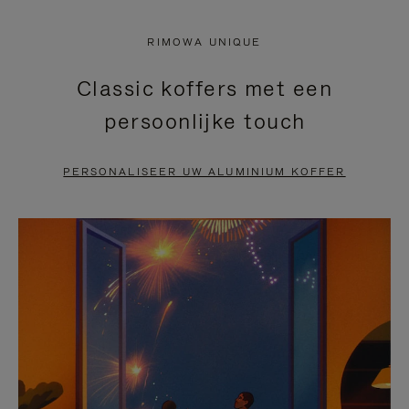
NIET
VAN
RIMOWA UNIQUE
GEPAUZEERD,
DE
Classic koffers met een
DRUK
VIDEO
persoonlijke touch
OP
IS
OM
UITGESCHAKELD.
PERSONALISEER UW ALUMINIUM KOFFER
TE
DRUK
PAUZEREN
HIER
OM
HET
DEMPEN
OP
TE