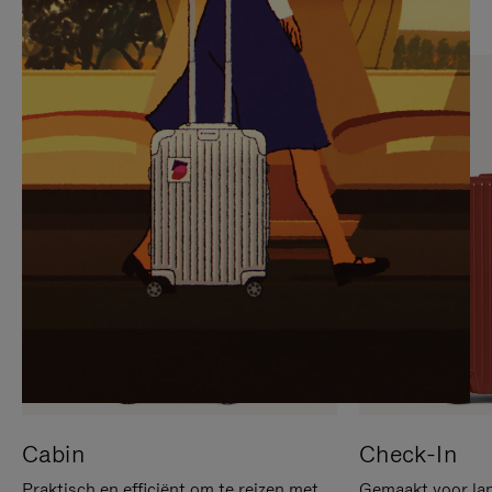
OP
IS
OM
UITGESCHAKELD.
TE
DRUK
PAUZEREN
HIER
OM
HET
DEMPEN
OP
TE
HEFFEN
Cabin
Check-In
Praktisch en efficiënt om te reizen met
Gemaakt voor lan