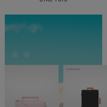
VIDEO
HET
IS
GELUID
Customise
NIET
VAN
GEPAUZEERD,
DE
DRUK
VIDEO
OP
IS