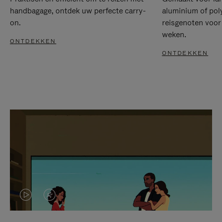
handbagage, ontdek uw perfecte carry-
aluminium of pol
on.
reisgenoten voor
weken.
ONTDEKKEN
ONTDEKKEN
VIDEO
HET
IS
GELUID