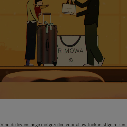
Vind de levenslange metgezellen voor al uw toekomstige reizen.