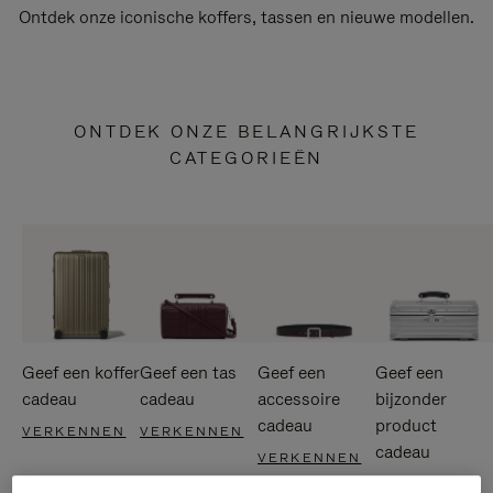
Ontdek onze iconische koffers, tassen en nieuwe modellen.
ONTDEK ONZE BELANGRIJKSTE
CATEGORIEËN
Geef een koffer
Geef een tas
Geef een
Geef een
cadeau
cadeau
accessoire
bijzonder
cadeau
product
VERKENNEN
VERKENNEN
cadeau
VERKENNEN
VERKENNEN