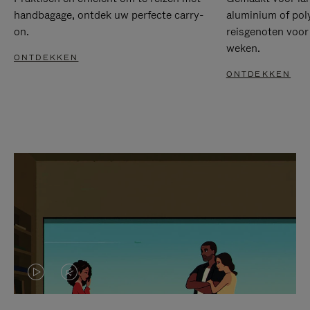
handbagage, ontdek uw perfecte carry-
aluminium of pol
on.
reisgenoten voor
weken.
ONTDEKKEN
ONTDEKKEN
VIDEO
HET
IS
GELUID