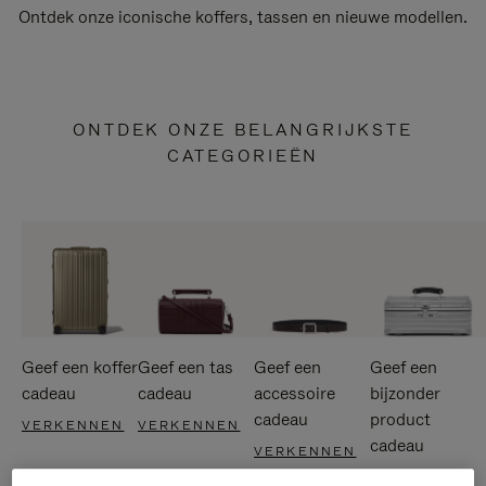
Ontdek onze iconische koffers, tassen en nieuwe modellen.
ONTDEK ONZE BELANGRIJKSTE
CATEGORIEËN
Geef een koffer
Geef een tas
Geef een
Geef een
cadeau
cadeau
accessoire
bijzonder
cadeau
product
VERKENNEN
VERKENNEN
cadeau
VERKENNEN
VERKENNEN