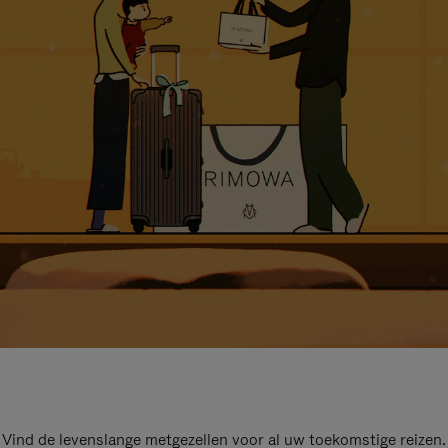
Vind de levenslange metgezellen voor al uw toekomstige reizen.