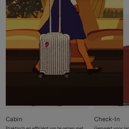
OP
IS
OM
UITGESCHAKELD.
TE
DRUK
PAUZEREN
HIER
OM
HET
DEMPEN
OP
TE
HEFFEN
Cabin
Check-In
Praktisch en efficiënt om te reizen met
Gemaakt voor lan