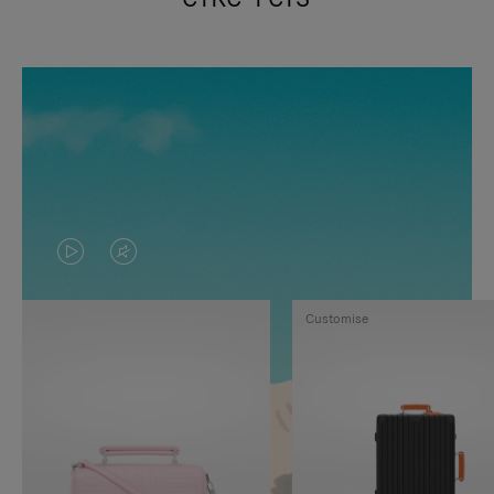
VIDEO
HET
IS
GELUID
Customise
NIET
VAN
GEPAUZEERD,
DE
DRUK
VIDEO
OP
IS