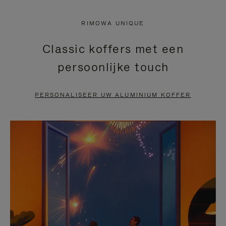
NIET
VAN
RIMOWA UNIQUE
GEPAUZEERD,
DE
Classic koffers met een
DRUK
VIDEO
persoonlijke touch
OP
IS
OM
UITGESCHAKELD.
PERSONALISEER UW ALUMINIUM KOFFER
TE
DRUK
PAUZEREN
HIER
OM
HET
DEMPEN
OP
TE