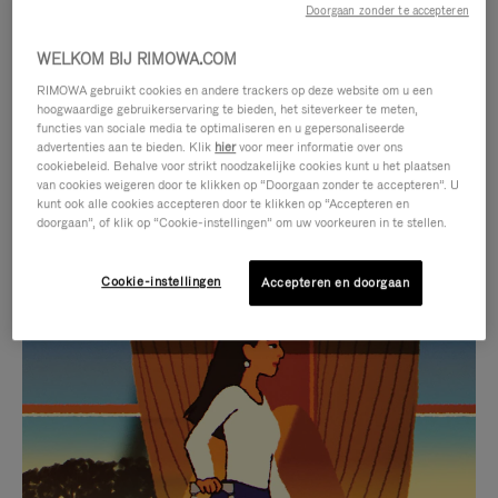
Doorgaan zonder te accepteren
WELKOM BIJ RIMOWA.COM
RIMOWA gebruikt cookies en andere trackers op deze website om u een
hoogwaardige gebruikerservaring te bieden, het siteverkeer te meten,
functies van sociale media te optimaliseren en u gepersonaliseerde
advertenties aan te bieden. Klik
hier
voor meer informatie over ons
cookiebeleid. Behalve voor strikt noodzakelijke cookies kunt u het plaatsen
van cookies weigeren door te klikken op “Doorgaan zonder te accepteren”. U
kunt ook alle cookies accepteren door te klikken op “Accepteren en
doorgaan”, of klik op “Cookie-instellingen” om uw voorkeuren in te stellen.
Cookie-instellingen
Accepteren en doorgaan
VIDEO
HET
IS
GELUID
NIET
VAN
SELECTIE VAN GESCHENKEN
GEPAUZEERD,
DE
Ontdek de perfecte metgezel
DRUK
VIDEO
voor elke reis