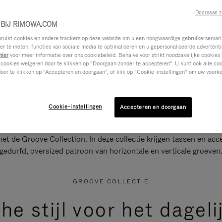
Doorgaan z
BIJ RIMOWA.COM
ikt cookies en andere trackers op deze website om u een hoogwaardige gebruikerservari
eer te meten, functies van sociale media te optimaliseren en u gepersonaliseerde advertenti
hier
voor meer informatie over ons cookiebeleid. Behalve voor strikt noodzakelijke cookies 
 cookies weigeren door te klikken op “Doorgaan zonder te accepteren”. U kunt ook alle co
oor te klikken op “Accepteren en doorgaan”, of klik op “Cookie-instellingen” om uw voorke
Cookie-instellingen
Accepteren en doorgaan
t de Groove Collection. In deze collectie krijgen tassen en a
gedurfd, oversized patroon van horizontale en verticale groeven
GROOVE COLLECTIE
e stijl voor het dageli