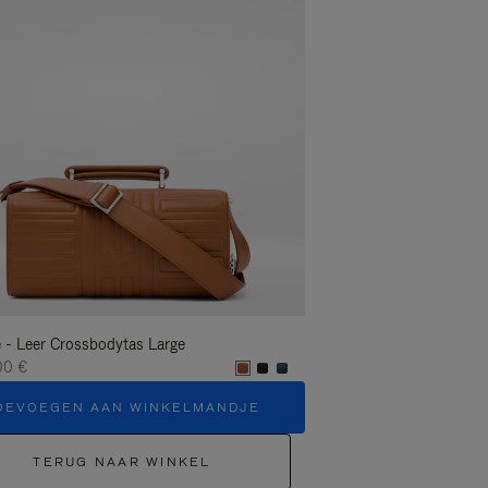
 - Leer Crossbodytas Large
Groove - Leer Crossbody
00 €
1.400,00 €
OEVOEGEN AAN WINKELMANDJE
TOEVOEGEN AAN
TERUG NAAR WINKEL