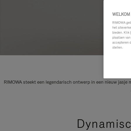
WELKOM 
RIMOWA gebru
het siteverk
bieden. Klik
plaatsen van
accepteren d
stellen.
RIMOWA steekt een legendarisch ontwerp in een nieuw jasje me
Dynamisch