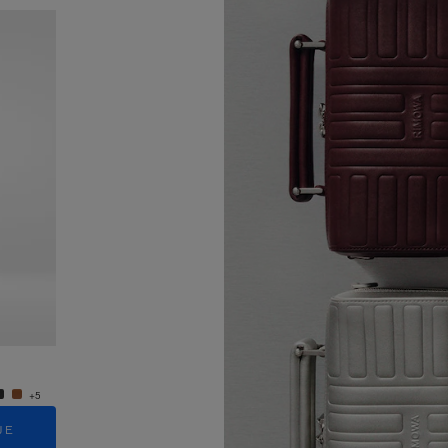
Nieuwe
Groove - Leer Crossbodytas Small
Groove
950,00 €
950,0
+5
+5
JE
TOEVOEGEN AAN WINKELMANDJE
T