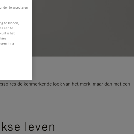
onder te accepteren
ng te bieden,
es aan te
kunt u het
okies
uren in te
ccessoires de kenmerkende look van het merk, maar dan met een
.
jkse leven