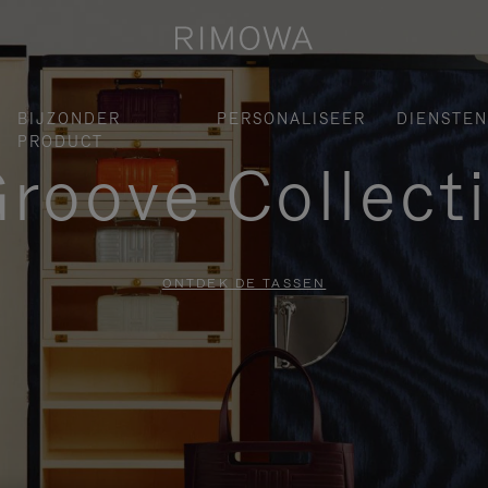
BIJZONDER
PERSONALISEER
DIENSTEN
PRODUCT
roove Collect
ONTDEK DE TASSEN