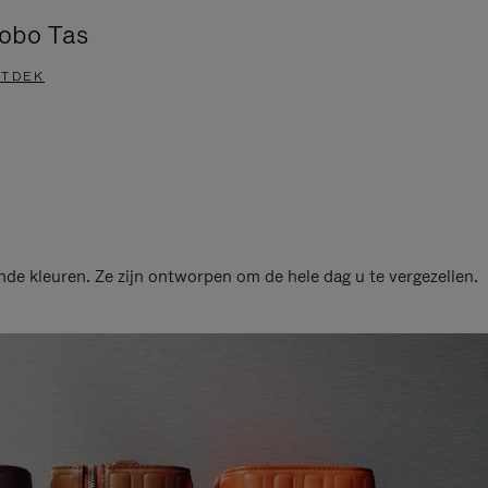
obo Tas
Groove A
TDEK
ONTDEK
de kleuren. Ze zijn ontworpen om de hele dag u te vergezellen.