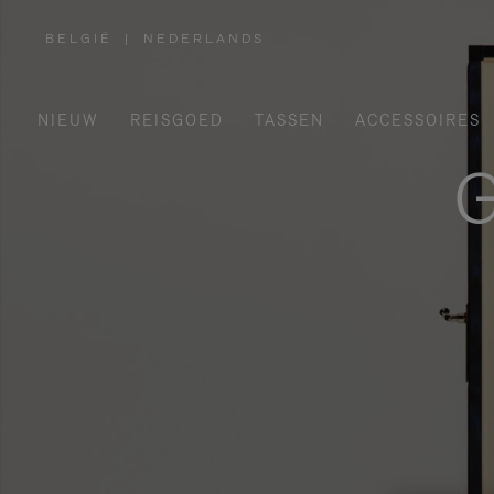
BELGIË
|
NEDERLANDS
,
SELECTEER
UW
LAND
NIEUW
REISGOED
TASSEN
ACCESSOIRES
G