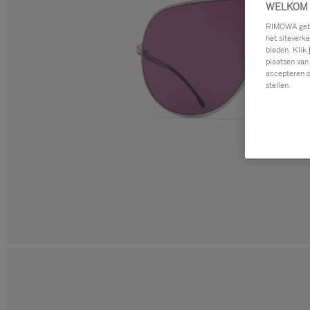
WELKOM 
RIMOWA gebru
het siteverk
bieden. Klik
plaatsen van
accepteren d
stellen.