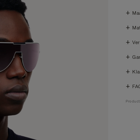
Ma
Mat
Ver
Gar
Kla
FA
Product