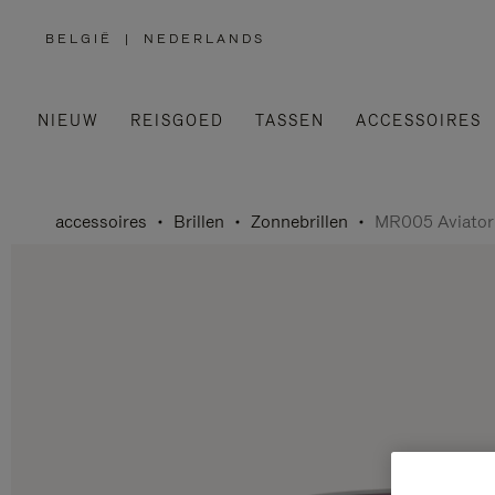
BELGIË
|
NEDERLANDS
,
SELECTEER
UW
LAND
NIEUW
REISGOED
TASSEN
ACCESSOIRES
accessoires
Brillen
Zonnebrillen
MR005 Aviator