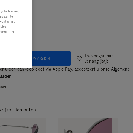
ng te bieden,
Zilver & zwart
es aan te
kunt u het
okies
uren in te
Toevoegen aan
IN WINKELWAGEN
verlanglijstje
r u een aankoop doet via Apple Pay, accepteert u onze
Algemene
aarden
raad
grijke Elementen