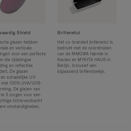
aardig Shield
Brillenetui
ische glazen hebben
Het co-branded brillenetui is
tale en verticale
bedrukt met de coördinaten
ngen voor een perfecte
van de RIMOWA fabriek in
m die zijdelingse
Keulen en MYKITA HAUS in
ding en reflecties
Berlijn. Inclusief een
dert. De glazen
bijpassend brillendoekje.
ren schadelijke UV-
n met 100% UVA/UVB-
rming. De glazen van
rie 3 zorgen voor een
chtige lichtoverdracht
dere omstandigheden.