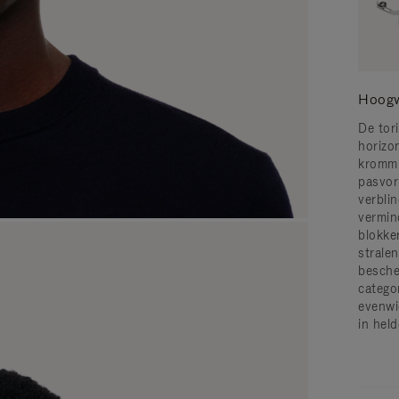
Hoogw
De tor
horizon
krommi
pasvor
verblin
vermin
blokke
strale
besche
catego
evenwi
in hel