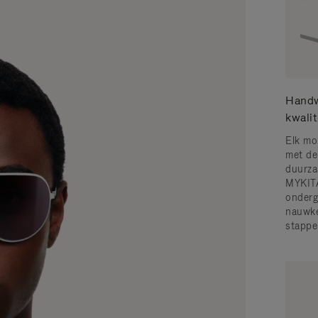
Handw
kwalit
Elk mo
met de
duurzaa
MYKITA
onderg
nauwke
stappe