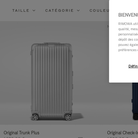
TAILLE
CATÉGORIE
COULEUR
MA
BIENVEN
RIMOWA utilis
Nouveauté
qualité, mesu
personnalisée
dépôt des co
pouvez égale
préférences 
Défin
Original Trunk Plus
Original Check-I