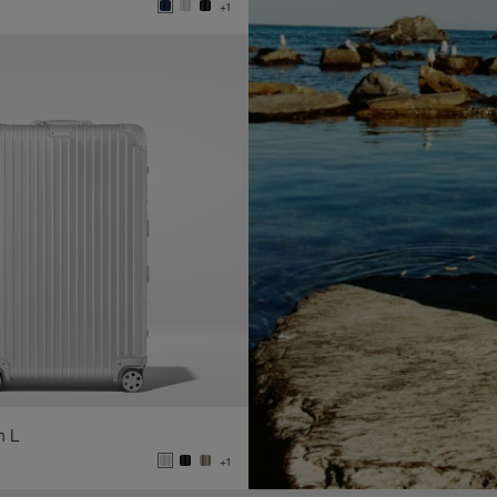
+1
n L
+1