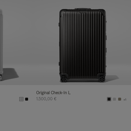
Original Check-In L
1.500,00 €
+1