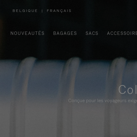
BELGIQUE
|
FRANÇAIS
,
SÉLECTIONNEZ
VOTRE
RÉGION
NOUVEAUTÉS
BAGAGES
SACS
ACCESSOIR
Col
Conçue pour les voyageurs exige