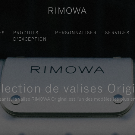
ES
PRODUITS
PERSONNALISER
SERVICES
D'EXCEPTION
lection de valises Orig
ants, la valise RIMOWA Original est l'un des modèles les plus 