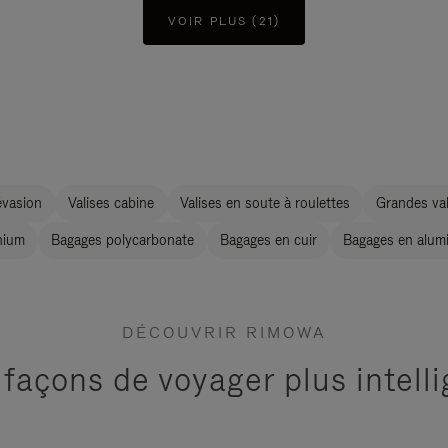
VOIR PLUS (21)
évasion
Valises cabine
Valises en soute à roulettes
Grandes val
nium
Bagages polycarbonate
Bagages en cuir
Bagages en alum
DÉCOUVRIR RIMOWA
 façons de voyager plus intel