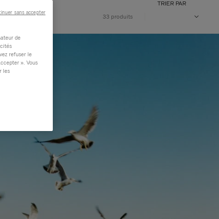
TRIER PAR
inuer sans accepter
33 produits
sateur de
cités
vez refuser le
accepter ». Vous
r les