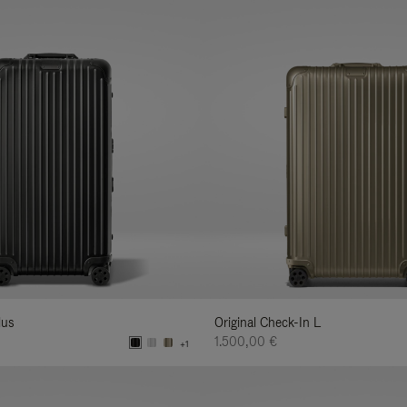
lus
Original Check-In L
1.500,00 €
+1