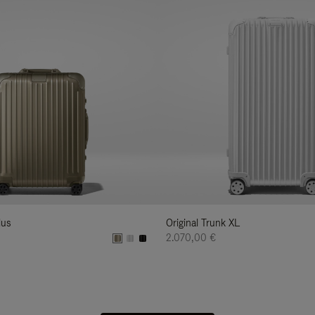
lus
Original Trunk XL
2.070,00 €