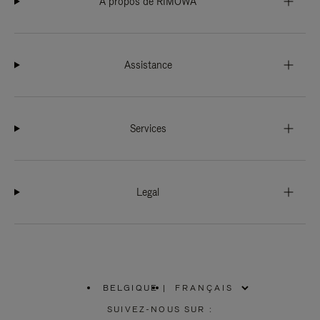
À propos de RIMOWA
Assistance
Services
Legal
BELGIQUE
|
,
SÉLECTIONNEZ
SUIVEZ-NOUS SUR :
VOTRE