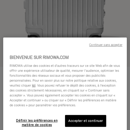
Continuer sans accepter
BIENVENUE SUR RIMOWA.COM
Voir en 3D
RIMOWA utilise des cookies et d’autres traceurs sur ce site Web afin de vous
offrir une expérience utilisateur de qualité, mesurer l’audience, optimiser les
ORIGINAL
1.200,00 €
fonctionnalités des réseaux sociaux et vous proposer des publicités
Cabin
personnalisées. Pour en savoir plus sur notre politique relative aux cookies,
veuillez cliquer
ici
. Vous pouvez refuser le dépôt des cookies, à l'exception
Guide des tailles
des cookies strictement nécessaires, en cliquant sur « Continuer sans
accepter ». Vous pouvez également accepter les cookies en cliquant sur «
Cabin
55 x 40 x 23 cm
Accepter et continuer » ou cliquer sur « Définir les préférences en matière
Taille
de cookies » pour paramétrer vos préférences.
Couleur
Argent
Définir les préférences en
Accepter et continuer
matière de cookies