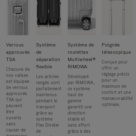
Verrous
Système
Système de
Poignée
approuvés
de
roulettes
télescopique
TSA
séparation
Multiwheel®
Conçue pour
flexible
RIMOWA
offrir un
Chacune de
réglage précis
nos valises
Les articles
Développé
pour un
est équipée
rangés sont
par RIMOWA,
maximum de
de verrous
parfaitement
ce système
confort et une
approuvés
maintenus
haut de
manœuvrabilité
TSA qui
pendant le
gamme
optimale.
peuvent
transport
garantit une
être
grâce au
direction
ouverts
système
stable et
sans
Flex Divider
sans effort
causer de
de
grâce à des