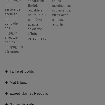
dommages
séparation
roues
par le
flexible
montées sur
service de
réglable en
roulement à
sécurité
hauteur, qui
billes avec
lors du
peut être
essieux
contrôle
adapté
amortis.
des
selon vos
bagages
effets
effectué
personnels.
par les
compagnies
aériennes.
Taille et poids
Matériaux
Expédition et Retours
Garantie à vie