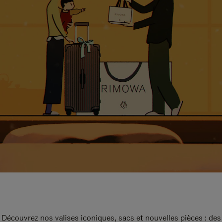
Découvrez nos valises iconiques, sacs et nouvelles pièces : des