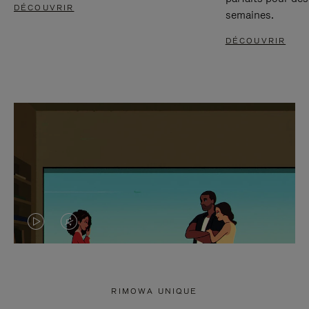
DÉCOUVRIR
semaines.
DÉCOUVRIR
LA
LE
VIDÉO
SON
N'EST
DE
RIMOWA UNIQUE
PAS
LA