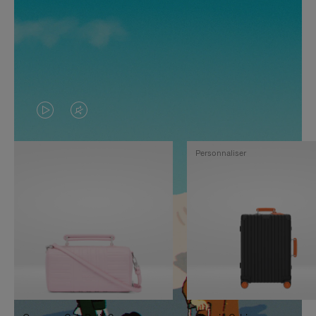
LA
LE
VIDÉO
SON
Personnaliser
N'EST
DE
PAS
LA
EN
VIDÉO
PAUSE,
EST
APPUYEZ
DÉSACTIVÉ.
SUR
VEUILLEZ