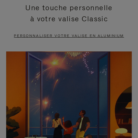
Une touche personnelle
EN
VIDÉO
à votre valise Classic
PAUSE,
EST
APPUYEZ
DÉSACTIVÉ.
PERSONNALISER VOTRE VALISE EN ALUMINIUM
SUR
VEUILLEZ
POUR
CLIQUER
LA
POUR
METTRE
RÉACTIVER
EN
LE
PAUSE
SON