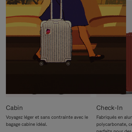
SUR
VEUILLEZ
POUR
CLIQUER
LA
POUR
METTRE
RÉACTIVER
EN
LE
PAUSE
SON
Cabin
Check-In
Voyagez léger et sans contrainte avec le
Fabriqués en alu
bagage cabine idéal.
polycarbonate, c
parfaits pour des