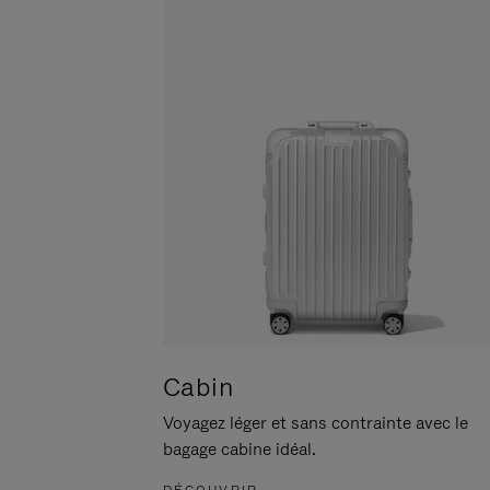
POUR
CLIQUER
LA
POUR
METTRE
RÉACTIVER
EN
LE
PAUSE
SON
Cabin
Voyagez léger et sans contrainte avec le
bagage cabine idéal.