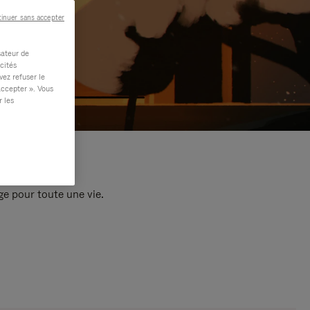
inuer sans accepter
sateur de
cités
vez refuser le
accepter ». Vous
r les
e pour toute une vie.