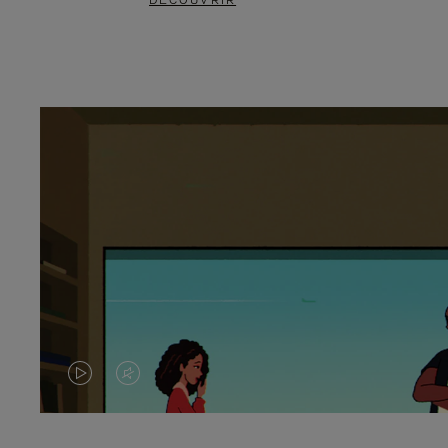
DÉCOUVRIR
LA
LE
VIDÉO
SON