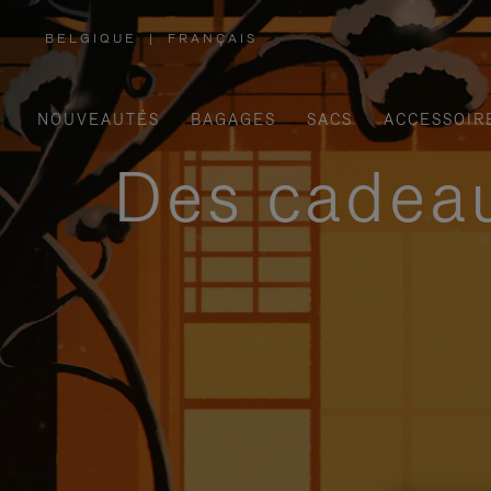
BELGIQUE
|
FRANÇAIS
,
SÉLECTIONNEZ
VOTRE
RÉGION
NOUVEAUTÉS
BAGAGES
SACS
ACCESSOIR
Des cadeau