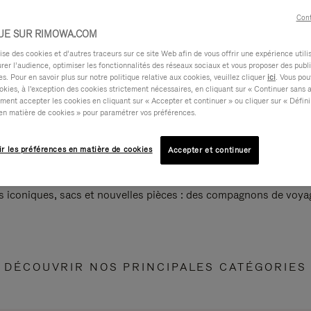
Cont
UE SUR RIMOWA.COM
e des cookies et d’autres traceurs sur ce site Web afin de vous offrir une expérience utili
rer l’audience, optimiser les fonctionnalités des réseaux sociaux et vous proposer des publi
s. Pour en savoir plus sur notre politique relative aux cookies, veuillez cliquer
ici
. Vous pou
okies, à l'exception des cookies strictement nécessaires, en cliquant sur « Continuer sans 
ment accepter les cookies en cliquant sur « Accepter et continuer » ou cliquer sur « Défini
en matière de cookies » pour paramétrer vos préférences.
ir les préférences en matière de cookies
Accepter et continuer
s iconiques, sacs et nouvelles pièces : des compagnons de voyag
DÉCOUVRIR NOS PRINCIPALES CATÉGORIES