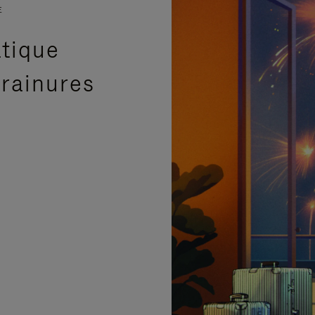
E
atique
 rainures