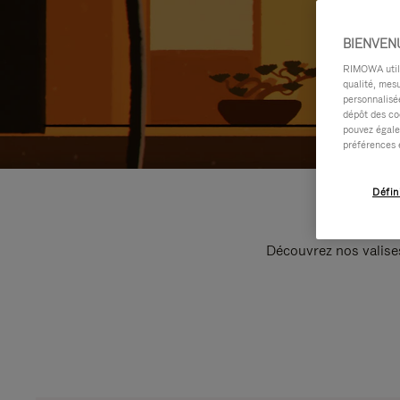
BIENVEN
RIMOWA utilis
qualité, mesu
personnalisée
dépôt des co
pouvez égale
préférences 
Défin
Découvrez nos valise