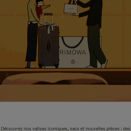
Découvrez nos valises iconiques, sacs et nouvelles pièces : des