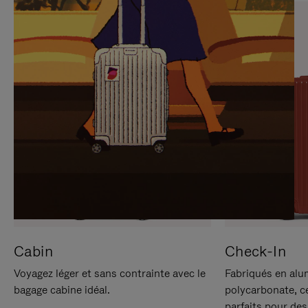
SUR
VEUILLEZ
POUR
CLIQUER
LA
POUR
METTRE
RÉACTIVER
EN
LE
PAUSE
SON
Cabin
Check-In
Voyagez léger et sans contrainte avec le
Fabriqués en alu
bagage cabine idéal.
polycarbonate, c
parfaits pour des