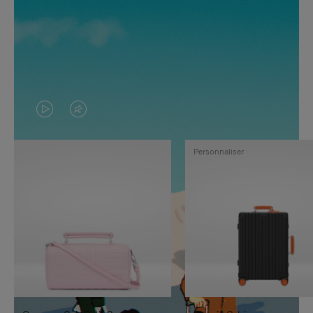
LA
LE
VIDÉO
SON
Personnaliser
N'EST
DE
PAS
LA
EN
VIDÉO
PAUSE,
EST
APPUYEZ
DÉSACTIVÉ.
SUR
VEUILLEZ