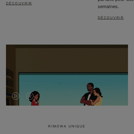
DÉCOUVRIR
semaines.
DÉCOUVRIR
LA
LE
VIDÉO
SON
N'EST
DE
RIMOWA UNIQUE
PAS
LA