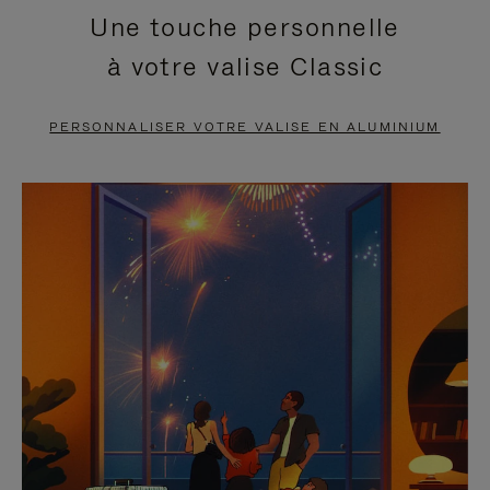
Une touche personnelle
EN
VIDÉO
à votre valise Classic
PAUSE,
EST
APPUYEZ
DÉSACTIVÉ.
PERSONNALISER VOTRE VALISE EN ALUMINIUM
SUR
VEUILLEZ
POUR
CLIQUER
LA
POUR
METTRE
RÉACTIVER
EN
LE
PAUSE
SON