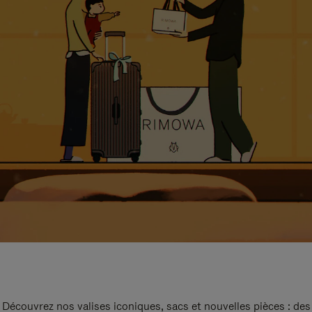
Découvrez nos valises iconiques, sacs et nouvelles pièces : des