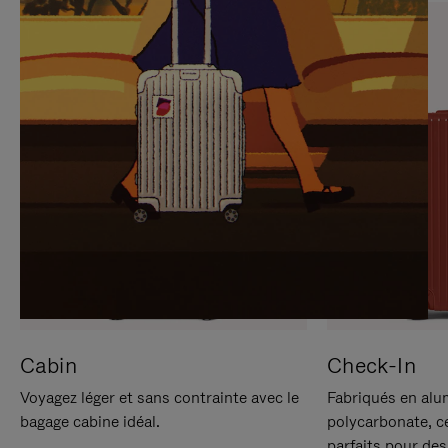
SUR
VEUILLEZ
POUR
CLIQUER
LA
POUR
METTRE
RÉACTIVER
EN
LE
PAUSE
SON
Cabin
Check-In
Voyagez léger et sans contrainte avec le
Fabriqués en alu
bagage cabine idéal.
polycarbonate, c
parfaits pour des