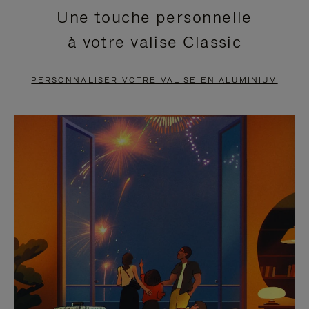
Une touche personnelle
EN
VIDÉO
à votre valise Classic
PAUSE,
EST
APPUYEZ
DÉSACTIVÉ.
PERSONNALISER VOTRE VALISE EN ALUMINIUM
SUR
VEUILLEZ
POUR
CLIQUER
LA
POUR
METTRE
RÉACTIVER
EN
LE
PAUSE
SON