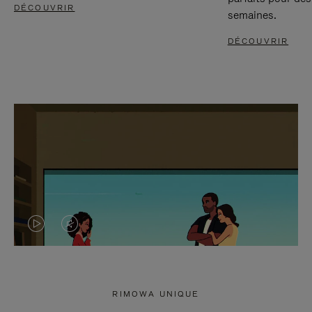
DÉCOUVRIR
semaines.
DÉCOUVRIR
LA
LE
VIDÉO
SON
N'EST
DE
RIMOWA UNIQUE
PAS
LA