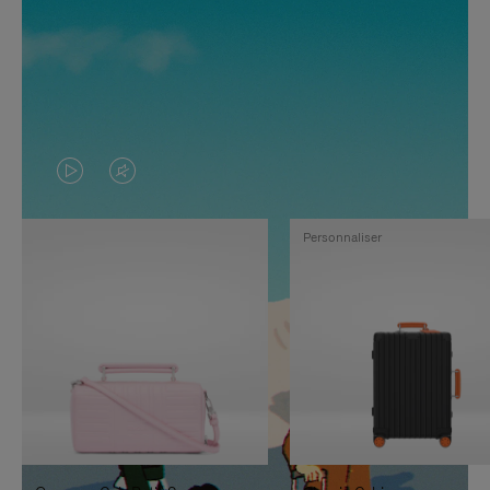
LA
LE
VIDÉO
SON
Personnaliser
N'EST
DE
PAS
LA
EN
VIDÉO
PAUSE,
EST
APPUYEZ
DÉSACTIVÉ.
SUR
VEUILLEZ