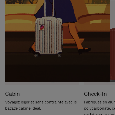
SUR
VEUILLEZ
POUR
CLIQUER
LA
POUR
METTRE
RÉACTIVER
EN
LE
PAUSE
SON
Cabin
Check-In
Voyagez léger et sans contrainte avec le
Fabriqués en alu
bagage cabine idéal.
polycarbonate, c
parfaits pour des