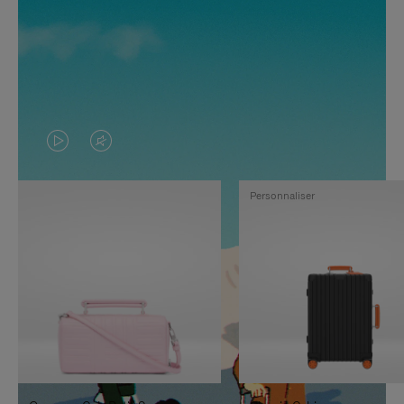
LA
LE
VIDÉO
SON
Personnaliser
N'EST
DE
PAS
LA
EN
VIDÉO
PAUSE,
EST
APPUYEZ
DÉSACTIVÉ.
SUR
VEUILLEZ