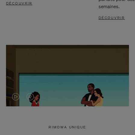
DÉCOUVRIR
semaines.
DÉCOUVRIR
LA
LE
VIDÉO
SON
N'EST
DE
RIMOWA UNIQUE
PAS
LA