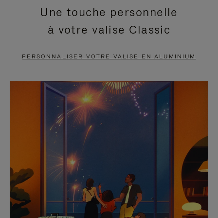
Une touche personnelle
EN
VIDÉO
à votre valise Classic
PAUSE,
EST
APPUYEZ
DÉSACTIVÉ.
PERSONNALISER VOTRE VALISE EN ALUMINIUM
SUR
VEUILLEZ
POUR
CLIQUER
LA
POUR
METTRE
RÉACTIVER
EN
LE
PAUSE
SON