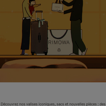
Découvrez nos valises iconiques, sacs et nouvelles pièces : des