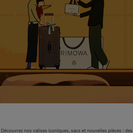
Découvrez nos valises iconiques, sacs et nouvelles pièces : des