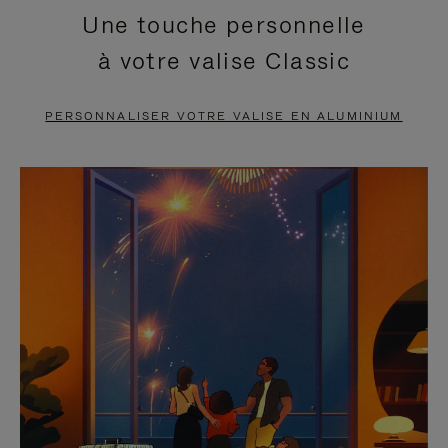
Une touche personnelle
EN
VIDÉO
à votre valise Classic
PAUSE,
EST
APPUYEZ
DÉSACTIVÉ.
PERSONNALISER VOTRE VALISE EN ALUMINIUM
SUR
VEUILLEZ
POUR
CLIQUER
LA
POUR
METTRE
RÉACTIVER
EN
LE
PAUSE
SON