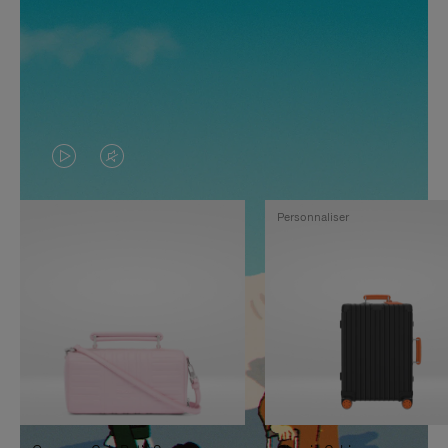
LA
LE
VIDÉO
SON
Personnaliser
N'EST
DE
PAS
LA
EN
VIDÉO
PAUSE,
EST
APPUYEZ
DÉSACTIVÉ.
SUR
VEUILLEZ