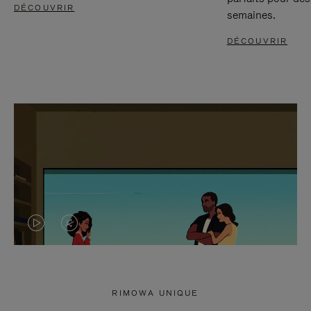
DÉCOUVRIR
semaines.
DÉCOUVRIR
LA
LE
VIDÉO
SON
N'EST
DE
RIMOWA UNIQUE
PAS
LA