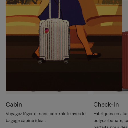
SUR
VEUILLEZ
POUR
CLIQUER
LA
POUR
METTRE
RÉACTIVER
EN
LE
PAUSE
SON
Cabin
Check-In
Voyagez léger et sans contrainte avec le
Fabriqués en alu
bagage cabine idéal.
polycarbonate, c
parfaits pour des