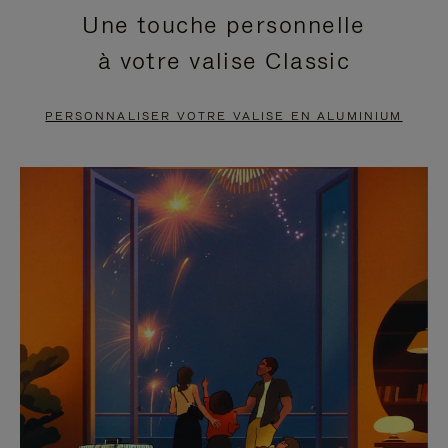
Une touche personnelle
EN
VIDÉO
à votre valise Classic
PAUSE,
EST
APPUYEZ
DÉSACTIVÉ.
PERSONNALISER VOTRE VALISE EN ALUMINIUM
SUR
VEUILLEZ
POUR
CLIQUER
LA
POUR
METTRE
RÉACTIVER
EN
LE
PAUSE
SON