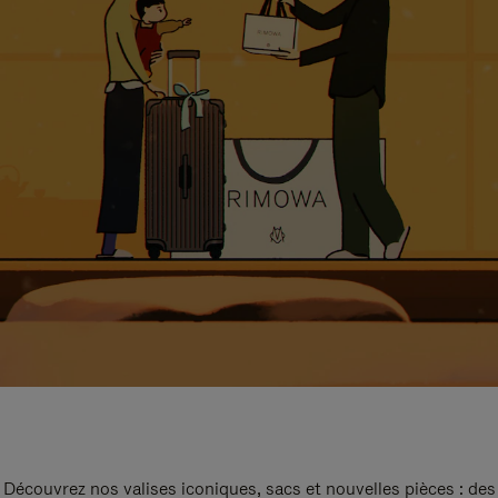
Découvrez nos valises iconiques, sacs et nouvelles pièces : des