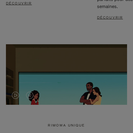
DÉCOUVRIR
semaines.
DÉCOUVRIR
LA
LE
VIDÉO
SON
N'EST
DE
RIMOWA UNIQUE
PAS
LA