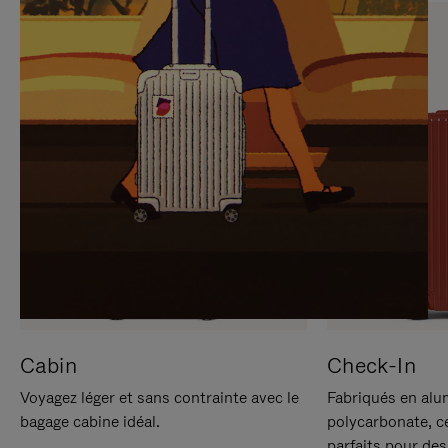
SUR
VEUILLEZ
POUR
CLIQUER
LA
POUR
METTRE
RÉACTIVER
EN
LE
PAUSE
SON
Cabin
Check-In
Voyagez léger et sans contrainte avec le
Fabriqués en alu
bagage cabine idéal.
polycarbonate, c
parfaits pour des