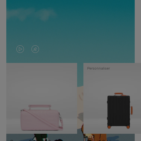
LA
LE
VIDÉO
SON
Personnaliser
N'EST
DE
PAS
LA
EN
VIDÉO
PAUSE,
EST
APPUYEZ
DÉSACTIVÉ.
SUR
VEUILLEZ