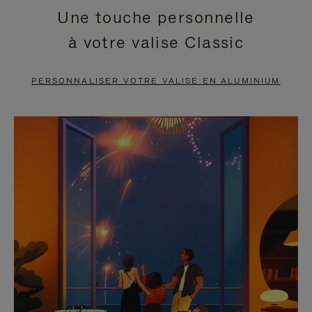
Une touche personnelle
EN
VIDÉO
à votre valise Classic
PAUSE,
EST
APPUYEZ
DÉSACTIVÉ.
PERSONNALISER VOTRE VALISE EN ALUMINIUM
SUR
VEUILLEZ
POUR
CLIQUER
LA
POUR
METTRE
RÉACTIVER
EN
LE
PAUSE
SON