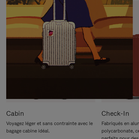
SUR
VEUILLEZ
POUR
CLIQUER
LA
POUR
METTRE
RÉACTIVER
EN
LE
PAUSE
SON
Cabin
Check-In
Voyagez léger et sans contrainte avec le
Fabriqués en alu
bagage cabine idéal.
polycarbonate, c
parfaits pour des