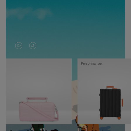
LA
LE
VIDÉO
SON
Personnaliser
N'EST
DE
PAS
LA
EN
VIDÉO
PAUSE,
EST
APPUYEZ
DÉSACTIVÉ.
SUR
VEUILLEZ