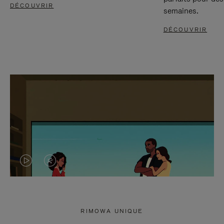
DÉCOUVRIR
semaines.
DÉCOUVRIR
LA
LE
VIDÉO
SON
N'EST
DE
RIMOWA UNIQUE
PAS
LA