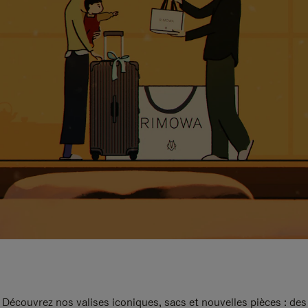
Découvrez nos valises iconiques, sacs et nouvelles pièces : des