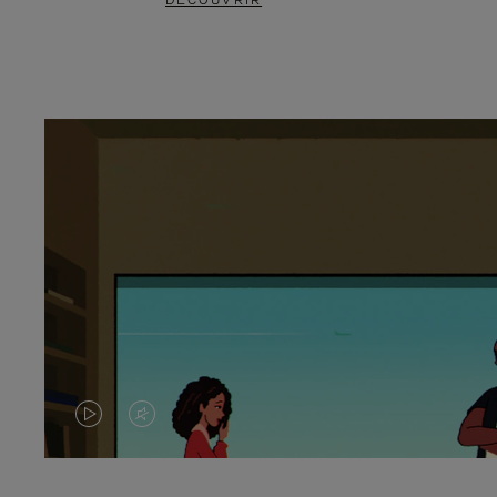
DÉCOUVRIR
LA
LE
VIDÉO
SON