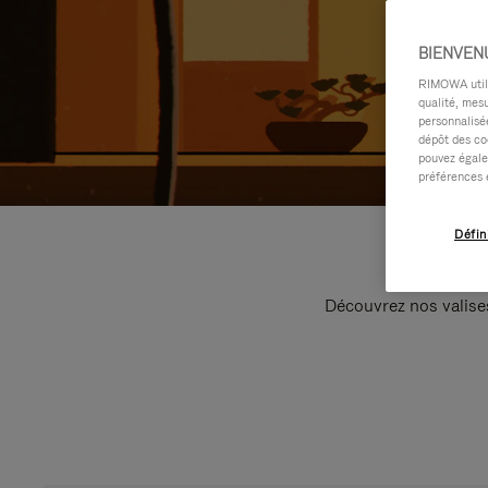
BIENVEN
RIMOWA utilis
qualité, mesu
personnalisée
dépôt des co
pouvez égale
préférences 
Défin
Découvrez nos valise