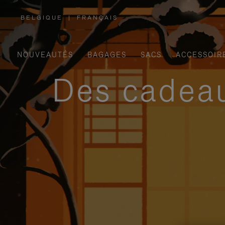
BELGIQUE
|
FRANÇAIS
,
SÉLECTIONNEZ
VOTRE
RÉGION
NOUVEAUTÉS
BAGAGES
SACS
ACCESSOIR
Des cadeau