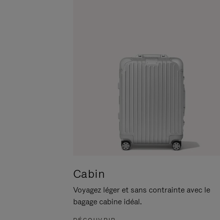
POUR
CLIQUER
LA
POUR
METTRE
RÉACTIVER
EN
LE
PAUSE
SON
Cabin
Voyagez léger et sans contrainte avec le
bagage cabine idéal.