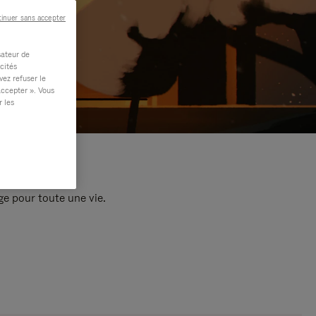
inuer sans accepter
sateur de
cités
vez refuser le
accepter ». Vous
r les
e pour toute une vie.