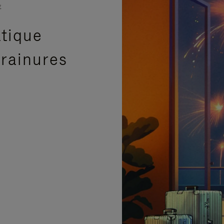
E
atique
 rainures