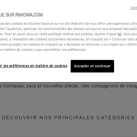
Cont
UE SUR RIMOWA.COM
e des cookies et d’autres traceurs sur ce site Web afin de vous offrir une expérience utili
rer l’audience, optimiser les fonctionnalités des réseaux sociaux et vous proposer des publi
s. Pour en savoir plus sur notre politique relative aux cookies, veuillez cliquer
ici
. Vous pou
okies, à l'exception des cookies strictement nécessaires, en cliquant sur « Continuer sans 
ment accepter les cookies en cliquant sur « Accepter et continuer » ou cliquer sur « Défini
en matière de cookies » pour paramétrer vos préférences.
ir les préférences en matière de cookies
Accepter et continuer
s iconiques, sacs et nouvelles pièces : des compagnons de voyag
DÉCOUVRIR NOS PRINCIPALES CATÉGORIES