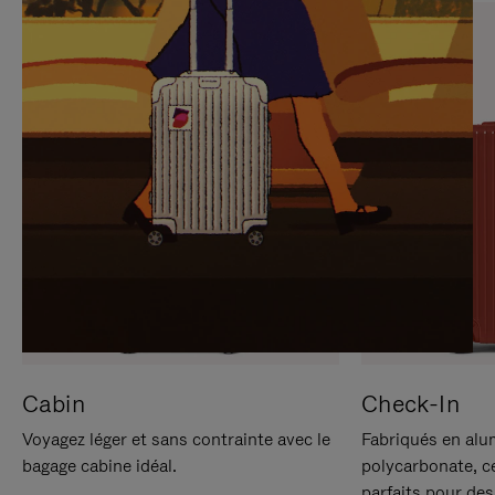
SUR
VEUILLEZ
POUR
CLIQUER
LA
POUR
METTRE
RÉACTIVER
EN
LE
PAUSE
SON
Cabin
Check-In
Voyagez léger et sans contrainte avec le
Fabriqués en alu
bagage cabine idéal.
polycarbonate, c
parfaits pour des