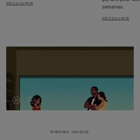
DÉCOUVRIR
semaines.
DÉCOUVRIR
LA
LE
VIDÉO
SON
N'EST
DE
RIMOWA UNIQUE
PAS
LA