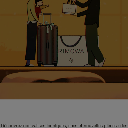
Découvrez nos valises iconiques, sacs et nouvelles pièces : des