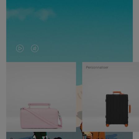
LA
LE
VIDÉO
SON
Personnaliser
N'EST
DE
PAS
LA
EN
VIDÉO
PAUSE,
EST
APPUYEZ
DÉSACTIVÉ.
SUR
VEUILLEZ