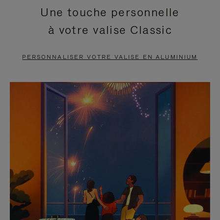
Une touche personnelle
EN
VIDÉO
à votre valise Classic
PAUSE,
EST
APPUYEZ
DÉSACTIVÉ.
PERSONNALISER VOTRE VALISE EN ALUMINIUM
SUR
VEUILLEZ
POUR
CLIQUER
LA
POUR
METTRE
RÉACTIVER
EN
LE
PAUSE
SON