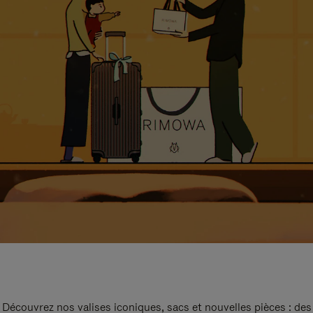
Découvrez nos valises iconiques, sacs et nouvelles pièces : des