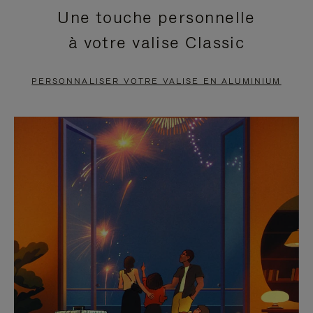
Une touche personnelle
EN
VIDÉO
à votre valise Classic
PAUSE,
EST
APPUYEZ
DÉSACTIVÉ.
PERSONNALISER VOTRE VALISE EN ALUMINIUM
SUR
VEUILLEZ
POUR
CLIQUER
LA
POUR
METTRE
RÉACTIVER
EN
LE
PAUSE
SON