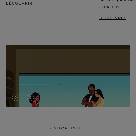
DÉCOUVRIR
semaines.
DÉCOUVRIR
LA
LE
VIDÉO
SON
N'EST
DE
RIMOWA UNIQUE
PAS
LA