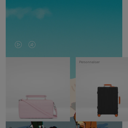
LA
LE
VIDÉO
SON
Personnaliser
N'EST
DE
PAS
LA
EN
VIDÉO
PAUSE,
EST
APPUYEZ
DÉSACTIVÉ.
SUR
VEUILLEZ