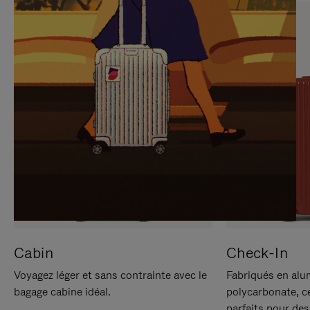
SUR
VEUILLEZ
POUR
CLIQUER
LA
POUR
METTRE
RÉACTIVER
EN
LE
PAUSE
SON
Cabin
Check-In
Voyagez léger et sans contrainte avec le
Fabriqués en alu
bagage cabine idéal.
polycarbonate, c
parfaits pour des