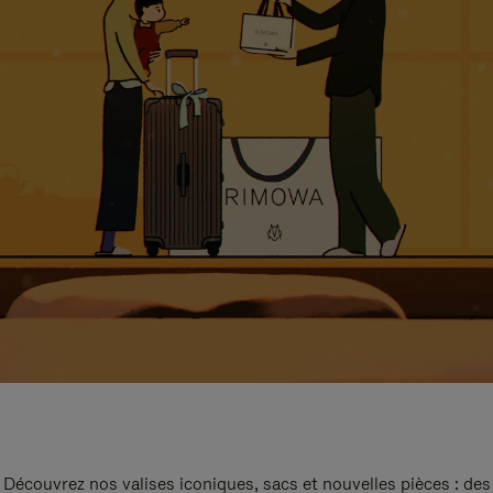
Découvrez nos valises iconiques, sacs et nouvelles pièces : des