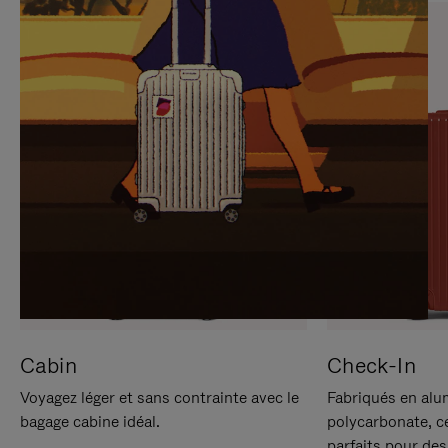
SUR
VEUILLEZ
POUR
CLIQUER
LA
POUR
METTRE
RÉACTIVER
EN
LE
PAUSE
SON
Cabin
Check-In
Voyagez léger et sans contrainte avec le
Fabriqués en alu
bagage cabine idéal.
polycarbonate, c
parfaits pour des