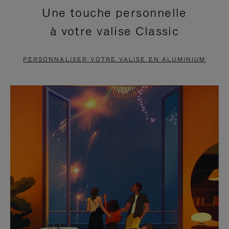
Une touche personnelle
EN
VIDÉO
à votre valise Classic
PAUSE,
EST
APPUYEZ
DÉSACTIVÉ.
PERSONNALISER VOTRE VALISE EN ALUMINIUM
SUR
VEUILLEZ
POUR
CLIQUER
LA
POUR
METTRE
RÉACTIVER
EN
LE
PAUSE
SON