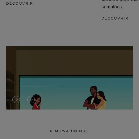
DÉCOUVRIR
semaines.
DÉCOUVRIR
LA
LE
VIDÉO
SON
N'EST
DE
RIMOWA UNIQUE
PAS
LA