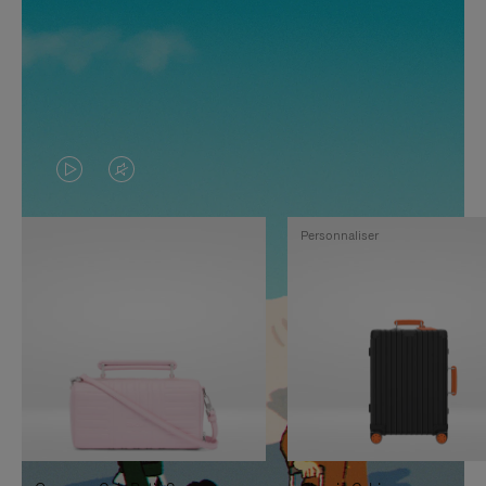
LA
LE
VIDÉO
SON
Personnaliser
N'EST
DE
PAS
LA
EN
VIDÉO
PAUSE,
EST
APPUYEZ
DÉSACTIVÉ.
SUR
VEUILLEZ