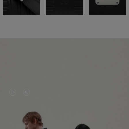
LA
LE
VIDÉO
SON
N'EST
DE
PAS
LA