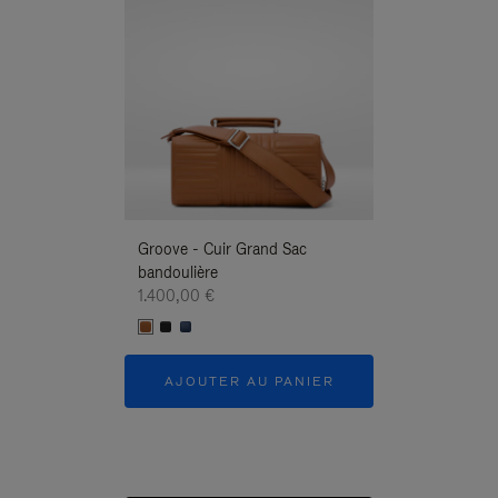
Groove - Cuir Grand Sac
Groove - Cuir G
bandoulière
Bandoulière
1.400,00 €
1.400,00 €
AJOUTER AU PANIER
AJOUTER 