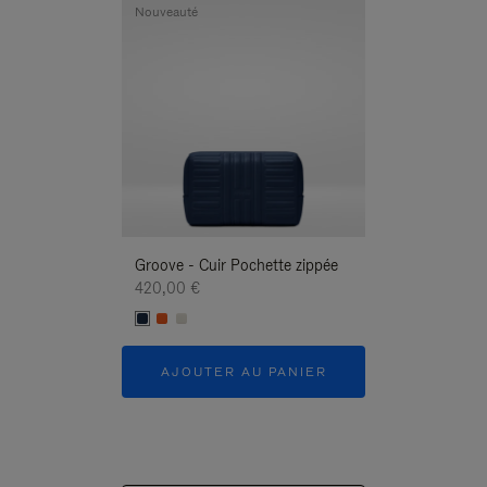
Nouveauté
Nouveauté
Groove - Cuir Pochette zippée
Groove - Cuir P
420,00 €
420,00 €
AJOUTER AU PANIER
AJOUTER 