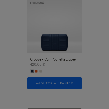
Nouveauté
Nouveauté
Groove - Cuir Pochette zippée
Groove - Cuir P
420,00 €
420,00 €
AJOUTER AU PANIER
AJOUTER 