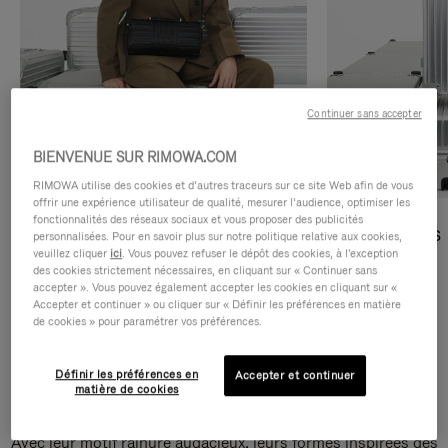
Continuer sans accepter
BIENVENUE SUR RIMOWA.COM
RIMOWA utilise des cookies et d’autres traceurs sur ce site Web afin de vous
offrir une expérience utilisateur de qualité, mesurer l’audience, optimiser les
fonctionnalités des réseaux sociaux et vous proposer des publicités
Sacs Bandoulière
Sacs Cabas
personnalisées. Pour en savoir plus sur notre politique relative aux cookies,
veuillez cliquer
ici
. Vous pouvez refuser le dépôt des cookies, à l'exception
des cookies strictement nécessaires, en cliquant sur « Continuer sans
DÉCOUVRIR
DÉCOUVRIR
accepter ». Vous pouvez également accepter les cookies en cliquant sur «
Accepter et continuer » ou cliquer sur « Définir les préférences en matière
de cookies » pour paramétrer vos préférences.
Définir les préférences en
Accepter et continuer
Sacs Bandoulière Groove
matière de cookies
Avec leur motif rainuré audacieux, leurs formes inspirées des