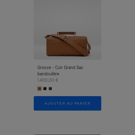
Groove - Cuir Grand Sac
Groove - Cuir G
bandoulière
Bandoulière
1.400,00 €
1.400,00 €
AJOUTER AU PANIER
AJOUTER 