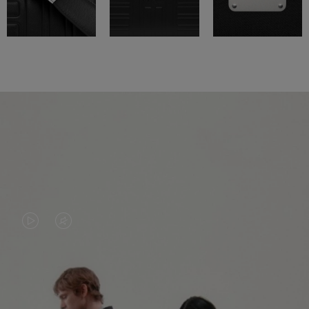
LA
LE
VIDÉO
SON
N'EST
DE
PAS
LA