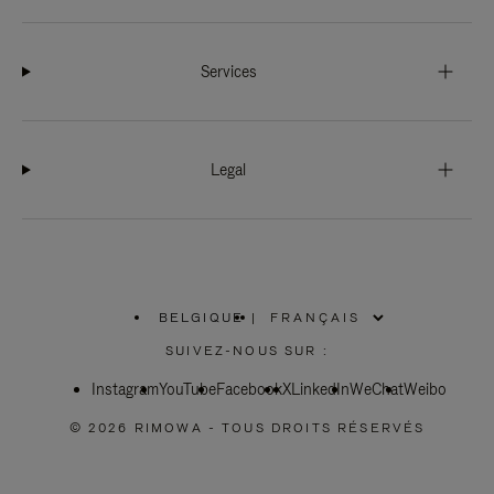
Services
Legal
BELGIQUE
|
,
SÉLECTIONNEZ
SUIVEZ-NOUS SUR :
VOTRE
RÉGION
Instagram
YouTube
Facebook
X
LinkedIn
WeChat
Weibo
© 2026 RIMOWA - TOUS DROITS RÉSERVÉS