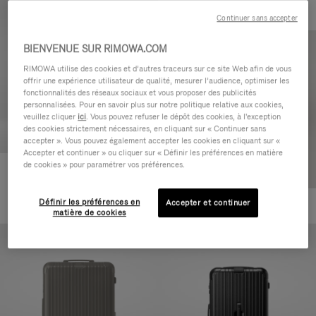
Continuer sans accepter
BIENVENUE SUR RIMOWA.COM
RIMOWA utilise des cookies et d’autres traceurs sur ce site Web afin de vous
offrir une expérience utilisateur de qualité, mesurer l’audience, optimiser les
fonctionnalités des réseaux sociaux et vous proposer des publicités
personnalisées. Pour en savoir plus sur notre politique relative aux cookies,
veuillez cliquer
ici
. Vous pouvez refuser le dépôt des cookies, à l'exception
des cookies strictement nécessaires, en cliquant sur « Continuer sans
accepter ». Vous pouvez également accepter les cookies en cliquant sur «
Accepter et continuer » ou cliquer sur « Définir les préférences en matière
de cookies » pour paramétrer vos préférences.
Essential Cabin
770,00 €
Définir les préférences en
Accepter et continuer
+5
matière de cookies