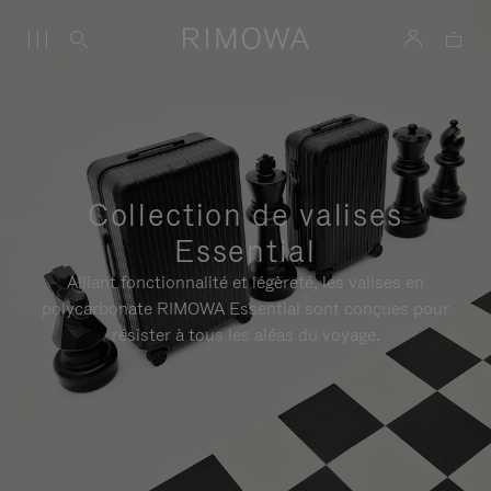
Collection de valises
Essential
Alliant fonctionnalité et légèreté, les valises en
polycarbonate RIMOWA Essential sont conçues pour
résister à tous les aléas du voyage.