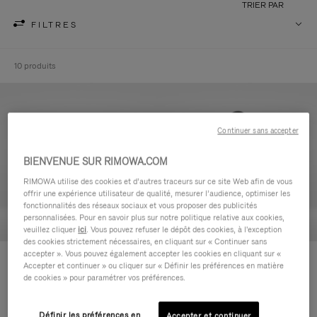
TRIER PAR
FILTRES
10 produits
Continuer sans accepter
BIENVENUE SUR RIMOWA.COM
RIMOWA utilise des cookies et d’autres traceurs sur ce site Web afin de vous
offrir une expérience utilisateur de qualité, mesurer l’audience, optimiser les
fonctionnalités des réseaux sociaux et vous proposer des publicités
personnalisées. Pour en savoir plus sur notre politique relative aux cookies,
veuillez cliquer
ici
. Vous pouvez refuser le dépôt des cookies, à l'exception
des cookies strictement nécessaires, en cliquant sur « Continuer sans
accepter ». Vous pouvez également accepter les cookies en cliquant sur «
Never Still - Cuir Trousse de
Never Still - Cuir Grand Sac à
Accepter et continuer » ou cliquer sur « Définir les préférences en matière
Toilette
dos à rabat
de cookies » pour paramétrer vos préférences.
590,00 €
1.850,00 €
Définir les préférences en
Accepter et continuer