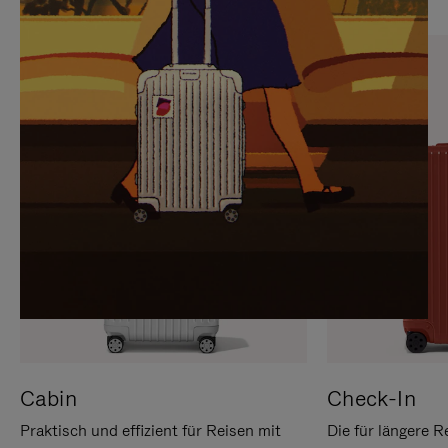
SIE,
AUFHEBEN
UM
DER
ES
STUMMSCHALTUNG
ANZUHALTEN
Cabin
Check-In
Praktisch und effizient für Reisen mit
Die für längere R