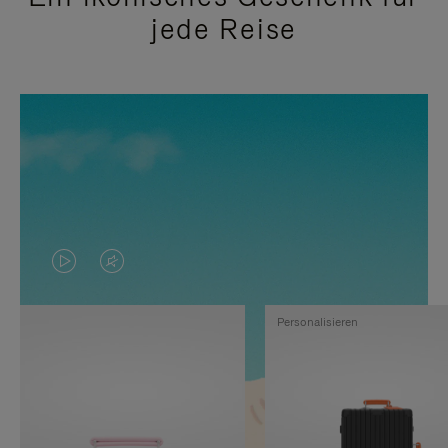
jede Reise
DAS
VIDEO
VIDEO
IST
Personalisieren
IST
STUMMGESCHALTET,
NICHT
BITTE
PAUSIERT,
KLICKEN