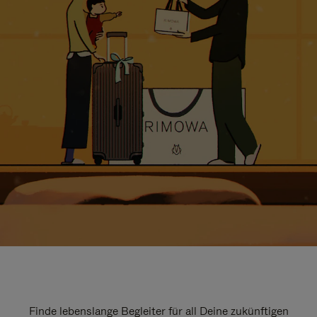
Finde lebenslange Begleiter für all Deine zukünftigen