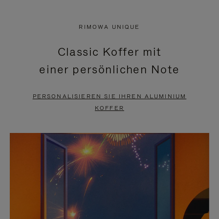
VIDEO
IST
IST
STUMMGESCHALTET,
RIMOWA UNIQUE
NICHT
BITTE
Classic Koffer mit
PAUSIERT,
KLICKEN
einer persönlichen Note
BITTE
SIE
DRÜCKEN
ZUM
PERSONALISIEREN SIE IHREN ALUMINIUM
SIE,
AUFHEBEN
KOFFER
UM
DER
ES
STUMMSCHALTUNG
ANZUHALTEN