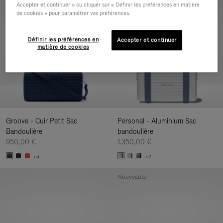
Accepter et continuer » ou cliquer sur « Définir les préférences en matière
Nouveauté
de cookies » pour paramétrer vos préférences.
Définir les préférences en
Accepter et continuer
matière de cookies
Groove - Cuir Petit Sac
Personal - Aluminium Sac
Bandoulière
bandoulière
950,00 €
1.350,00 €
+5
+2
Nouveauté