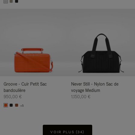
Groove - Cuir Petit Sac
Never Still - Nylon Sac de
bandoulière
voyage Medium
950,00 €
1.150,00 €
+5
VOIR PLUS (34)