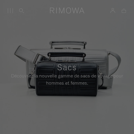
Sacs
Découvrez la nouvelle gamme de sacs de voyage pour
hommes et femmes.