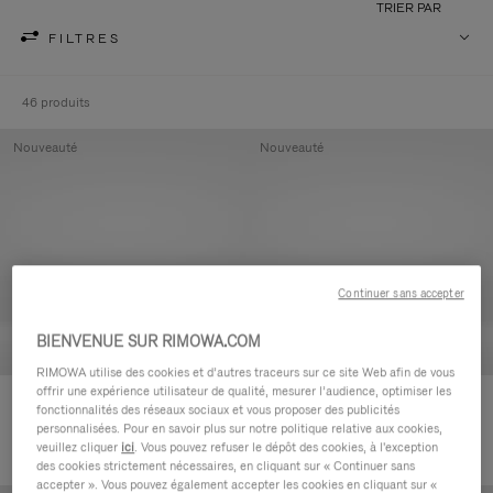
TRIER PAR
FILTRES
46 produits
Nouveauté
Nouveauté
Continuer sans accepter
BIENVENUE SUR RIMOWA.COM
RIMOWA utilise des cookies et d’autres traceurs sur ce site Web afin de vous
offrir une expérience utilisateur de qualité, mesurer l’audience, optimiser les
Groove - Cuir Pochette zippée
Groove - Cuir Pochette zippée
fonctionnalités des réseaux sociaux et vous proposer des publicités
420,00 €
420,00 €
personnalisées. Pour en savoir plus sur notre politique relative aux cookies,
veuillez cliquer
ici
. Vous pouvez refuser le dépôt des cookies, à l'exception
des cookies strictement nécessaires, en cliquant sur « Continuer sans
accepter ». Vous pouvez également accepter les cookies en cliquant sur «