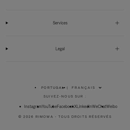
Services
Legal
PORTUGAL
|
,
SÉLECTIONNEZ
SUIVEZ-NOUS SUR :
VOTRE
RÉGION
Instagram
YouTube
Facebook
X
LinkedIn
WeChat
Weibo
© 2026 RIMOWA - TOUS DROITS RÉSERVÉS