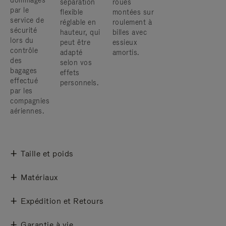
dommages
séparation
roues
par le
flexible
montées sur
service de
réglable en
roulement à
sécurité
hauteur, qui
billes avec
lors du
peut être
essieux
contrôle
adapté
amortis.
des
selon vos
bagages
effets
effectué
personnels.
par les
compagnies
aériennes.
Taille et poids
Matériaux
Expédition et Retours
Garantie à vie