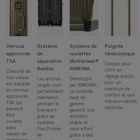
Verrous
Système
Système de
Poignée
approuvés
de
roulettes
télescopique
TSA
séparation
Multiwheel®
Conçue pour
flexible
RIMOWA
offrir un
Chacune de
réglage précis
nos valises
Les articles
Développé
pour un
est équipée
rangés sont
par RIMOWA,
maximum de
de verrous
parfaitement
ce système
confort et une
approuvés
maintenus
haut de
manœuvrabilité
TSA qui
pendant le
gamme
optimale.
peuvent
transport
garantit une
être
grâce au
direction
ouverts
système
stable et
sans
Flex Divider
sans effort
causer de
de
grâce à des