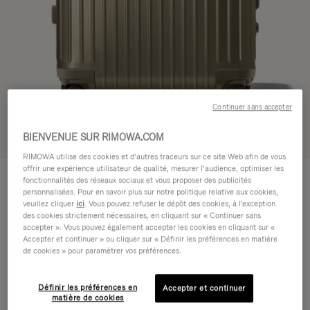
Continuer sans accepter
BIENVENUE SUR RIMOWA.COM
Voir en 3D
RIMOWA utilise des cookies et d’autres traceurs sur ce site Web afin de vous
offrir une expérience utilisateur de qualité, mesurer l’audience, optimiser les
ORIGINAL
1.300,00 €
fonctionnalités des réseaux sociaux et vous proposer des publicités
Cabin Plus
personnalisées. Pour en savoir plus sur notre politique relative aux cookies,
veuillez cliquer
ici
. Vous pouvez refuser le dépôt des cookies, à l'exception
Guide des tailles
des cookies strictement nécessaires, en cliquant sur « Continuer sans
accepter ». Vous pouvez également accepter les cookies en cliquant sur «
Cabin Plus
57 x 44 x 25 cm
Accepter et continuer » ou cliquer sur « Définir les préférences en matière
Taille
de cookies » pour paramétrer vos préférences.
Couleur
Titanium
Définir les préférences en
Accepter et continuer
matière de cookies