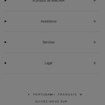
À propos de RIMOWA
Assistance
Services
Legal
PORTUGAL
|
,
SÉLECTIONNEZ
SUIVEZ-NOUS SUR :
VOTRE