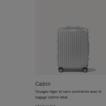
POUR
CLIQUER
LA
POUR
METTRE
RÉACTIVER
EN
LE
PAUSE
SON
Cabin
Voyagez léger et sans contrainte avec le
bagage cabine idéal.