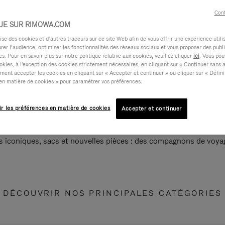
Cont
UE SUR RIMOWA.COM
e des cookies et d’autres traceurs sur ce site Web afin de vous offrir une expérience utili
rer l’audience, optimiser les fonctionnalités des réseaux sociaux et vous proposer des publi
s. Pour en savoir plus sur notre politique relative aux cookies, veuillez cliquer
ici
. Vous pou
okies, à l'exception des cookies strictement nécessaires, en cliquant sur « Continuer sans 
ment accepter les cookies en cliquant sur « Accepter et continuer » ou cliquer sur « Défini
en matière de cookies » pour paramétrer vos préférences.
ir les préférences en matière de cookies
Accepter et continuer
s iconiques, sacs et nouvelles pièces : des compagnons de voyag
DÉCOUVRIR NOS PRINCIPALES CATÉGORIES