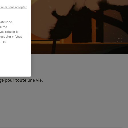
inuer sans accepter
sateur de
cités
vez refuser le
accepter ». Vous
r les
e pour toute une vie.