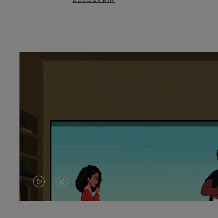
DÉCOUVRIR
LA
LE
VIDÉO
SON