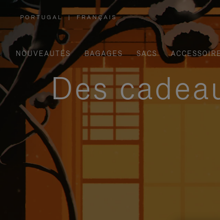
PORTUGAL
|
FRANÇAIS
,
SÉLECTIONNEZ
VOTRE
RÉGION
NOUVEAUTÉS
BAGAGES
SACS
ACCESSOIR
Des cadeau