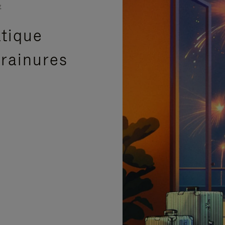
E
atique
 rainures