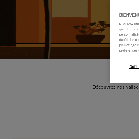
BIENVEN
RIMOWA utilis
qualité, mesu
personnalisée
dépôt des co
pouvez égale
préférences 
Défin
Découvrez nos valise