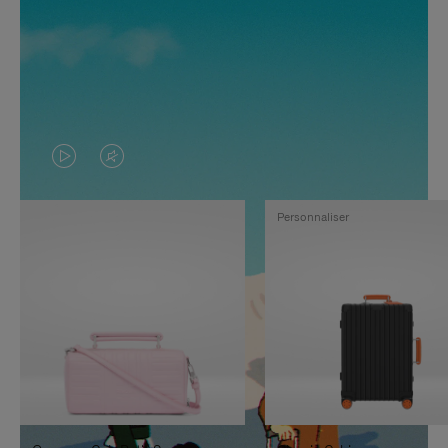
LA
LE
VIDÉO
SON
Personnaliser
N'EST
DE
PAS
LA
EN
VIDÉO
PAUSE,
EST
APPUYEZ
DÉSACTIVÉ.
SUR
VEUILLEZ