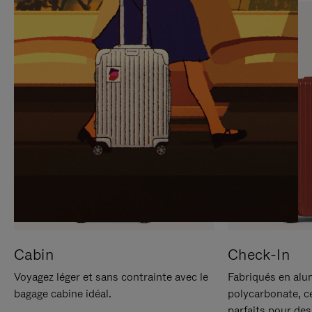
SUR
VEUILLEZ
POUR
CLIQUER
LA
POUR
METTRE
RÉACTIVER
EN
LE
PAUSE
SON
Cabin
Check-In
Voyagez léger et sans contrainte avec le
Fabriqués en alu
bagage cabine idéal.
polycarbonate, c
parfaits pour des