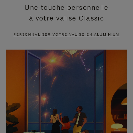
Une touche personnelle
EN
VIDÉO
à votre valise Classic
PAUSE,
EST
APPUYEZ
DÉSACTIVÉ.
PERSONNALISER VOTRE VALISE EN ALUMINIUM
SUR
VEUILLEZ
POUR
CLIQUER
LA
POUR
METTRE
RÉACTIVER
EN
LE
PAUSE
SON