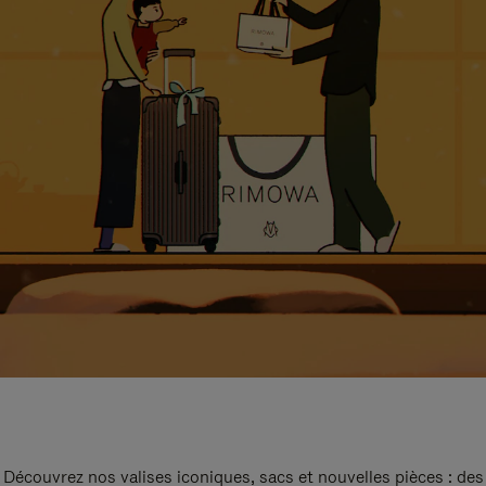
Découvrez nos valises iconiques, sacs et nouvelles pièces : des