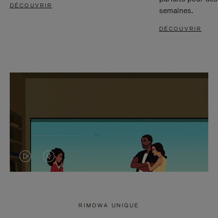
DÉCOUVRIR
semaines.
DÉCOUVRIR
LA
LE
VIDÉO
SON
N'EST
DE
RIMOWA UNIQUE
PAS
LA