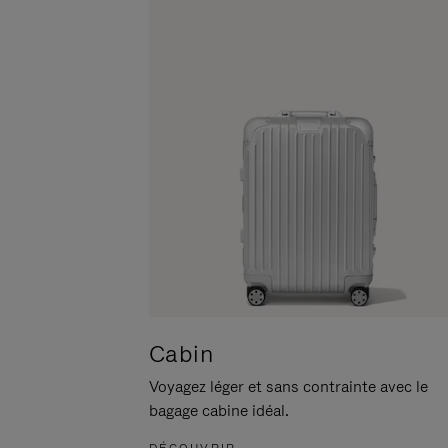
POUR
CLIQUER
LA
POUR
METTRE
RÉACTIVER
EN
LE
PAUSE
SON
Cabin
Voyagez léger et sans contrainte avec le
bagage cabine idéal.