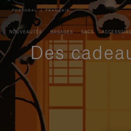
PORTUGAL
|
FRANÇAIS
,
SÉLECTIONNEZ
VOTRE
RÉGION
NOUVEAUTÉS
BAGAGES
SACS
ACCESSOIR
Des cadeau