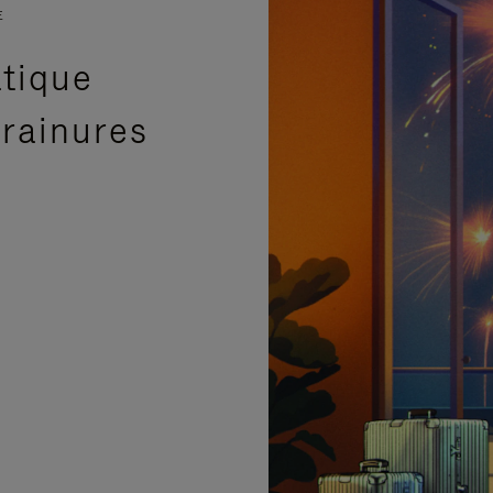
E
atique
 rainures