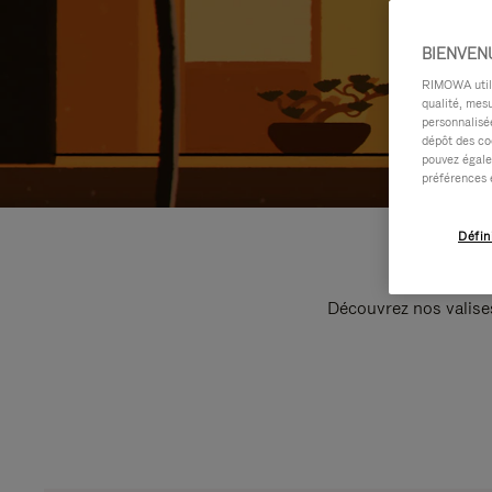
BIENVEN
RIMOWA utilis
qualité, mesu
personnalisée
dépôt des co
pouvez égale
préférences 
Défin
Découvrez nos valise