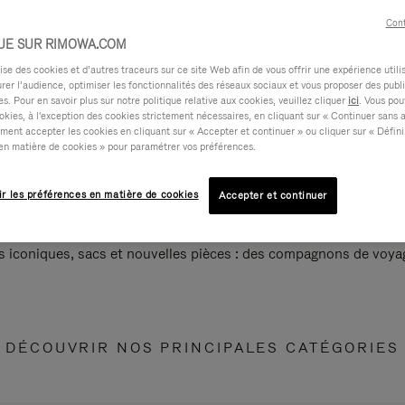
Cont
UE SUR RIMOWA.COM
e des cookies et d’autres traceurs sur ce site Web afin de vous offrir une expérience utili
rer l’audience, optimiser les fonctionnalités des réseaux sociaux et vous proposer des publi
s. Pour en savoir plus sur notre politique relative aux cookies, veuillez cliquer
ici
. Vous pou
okies, à l'exception des cookies strictement nécessaires, en cliquant sur « Continuer sans 
ment accepter les cookies en cliquant sur « Accepter et continuer » ou cliquer sur « Défini
en matière de cookies » pour paramétrer vos préférences.
ir les préférences en matière de cookies
Accepter et continuer
s iconiques, sacs et nouvelles pièces : des compagnons de voyag
DÉCOUVRIR NOS PRINCIPALES CATÉGORIES