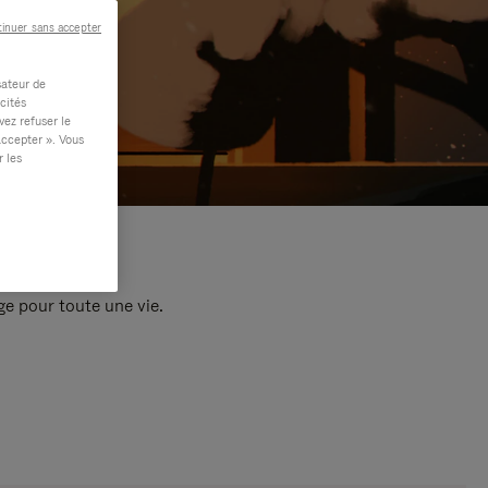
inuer sans accepter
sateur de
cités
vez refuser le
accepter ». Vous
r les
e pour toute une vie.