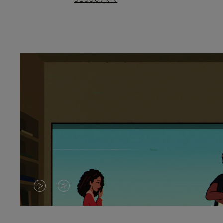
DÉCOUVRIR
LA
LE
VIDÉO
SON