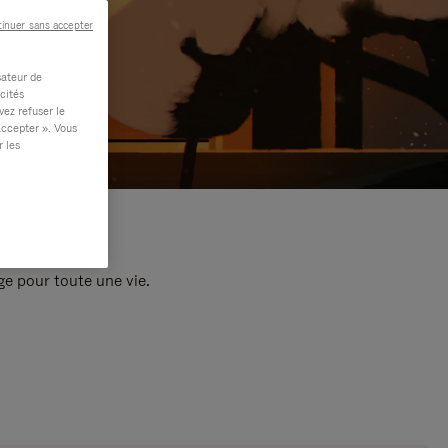
inuer sans accepter
sateur de
cités
vez refuser le
accepter ». Vous
r les
e pour toute une vie.