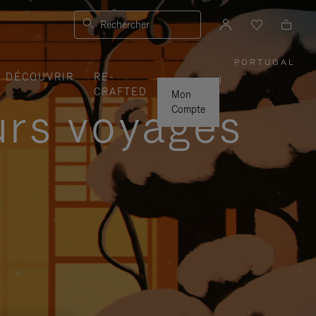
Rechercher
PORTUGAL
,
DÉCOUVRIR
RE-
SÉLECTI
|
VOTRE
CRAFTED
RÉGION
Mon
urs voyages
Compte