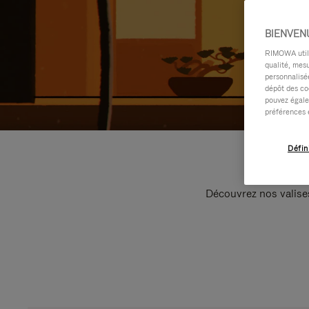
BIENVEN
RIMOWA utilis
qualité, mesu
personnalisée
dépôt des co
pouvez égale
préférences 
Défin
Découvrez nos valise