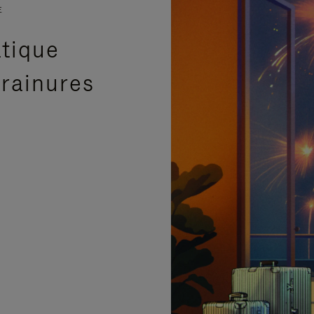
E
atique
 rainures