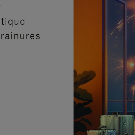
E
atique
 rainures