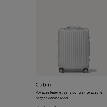
POUR
CLIQUER
LA
POUR
METTRE
RÉACTIVER
EN
LE
PAUSE
SON
Cabin
Voyagez léger et sans contrainte avec le
bagage cabine idéal.