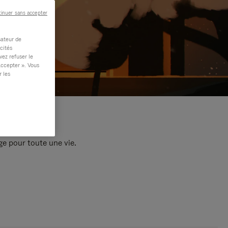
inuer sans accepter
sateur de
cités
vez refuser le
accepter ». Vous
r les
e pour toute une vie.