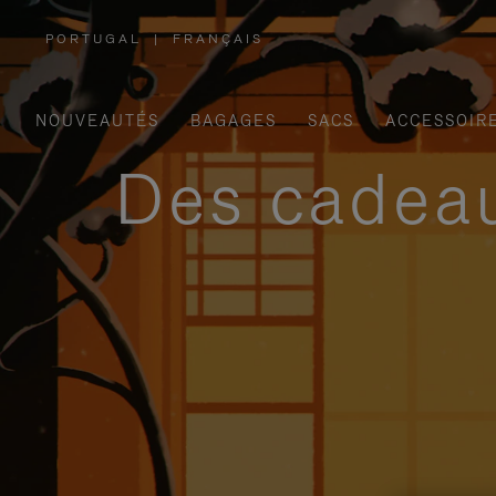
PORTUGAL
|
FRANÇAIS
,
SÉLECTIONNEZ
VOTRE
RÉGION
NOUVEAUTÉS
BAGAGES
SACS
ACCESSOIR
Des cadeau