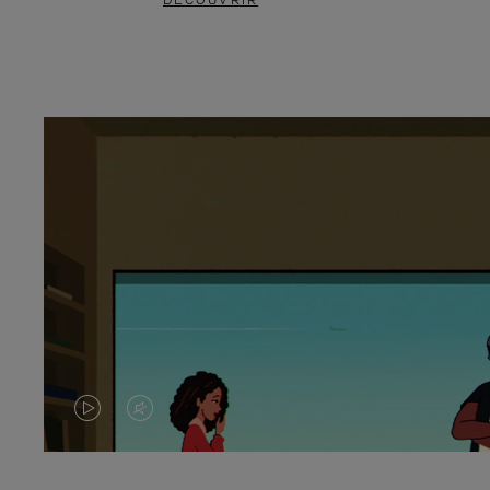
DÉCOUVRIR
LA
LE
VIDÉO
SON