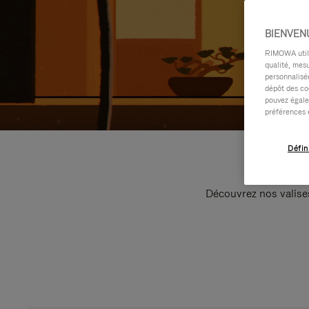
BIENVEN
RIMOWA utilis
qualité, mesu
personnalisée
dépôt des co
pouvez égale
préférences 
Défin
Découvrez nos valise