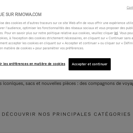
Cont
UE SUR RIMOWA.COM
e des cookies et d’autres traceurs sur ce site Web afin de vous offrir une expérience utili
rer l’audience, optimiser les fonctionnalités des réseaux sociaux et vous proposer des publi
s. Pour en savoir plus sur notre politique relative aux cookies, veuillez cliquer
ici
. Vous pou
okies, à l'exception des cookies strictement nécessaires, en cliquant sur « Continuer sans 
ment accepter les cookies en cliquant sur « Accepter et continuer » ou cliquer sur « Défini
en matière de cookies » pour paramétrer vos préférences.
ir les préférences en matière de cookies
Accepter et continuer
s iconiques, sacs et nouvelles pièces : des compagnons de voyag
DÉCOUVRIR NOS PRINCIPALES CATÉGORIES