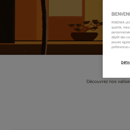
BIENVEN
RIMOWA utilis
qualité, mesu
personnalisée
dépôt des co
pouvez égale
préférences 
Défin
Découvrez nos valise