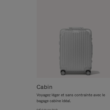
POUR
CLIQUER
LA
POUR
METTRE
RÉACTIVER
EN
LE
PAUSE
SON
Cabin
Voyagez léger et sans contrainte avec le
bagage cabine idéal.