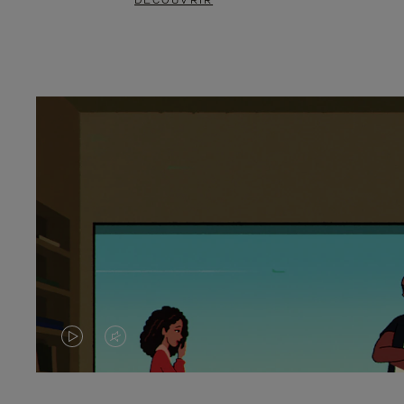
DÉCOUVRIR
LA
LE
VIDÉO
SON