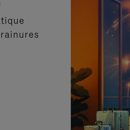
E
atique
 rainures