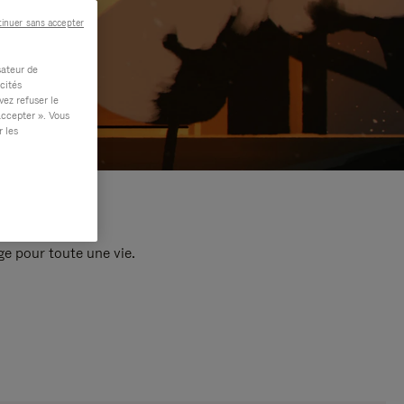
inuer sans accepter
sateur de
cités
vez refuser le
accepter ». Vous
r les
e pour toute une vie.