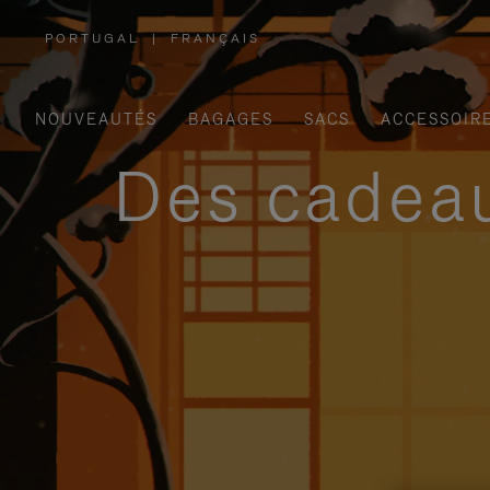
PORTUGAL
|
FRANÇAIS
,
SÉLECTIONNEZ
VOTRE
RÉGION
NOUVEAUTÉS
BAGAGES
SACS
ACCESSOIR
Des cadeau