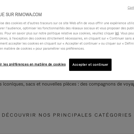
Cont
UE SUR RIMOWA.COM
e des cookies et d’autres traceurs sur ce site Web afin de vous offrir une expérience utili
rer l’audience, optimiser les fonctionnalités des réseaux sociaux et vous proposer des publi
s. Pour en savoir plus sur notre politique relative aux cookies, veuillez cliquer
ici
. Vous pou
okies, à l'exception des cookies strictement nécessaires, en cliquant sur « Continuer sans 
ment accepter les cookies en cliquant sur « Accepter et continuer » ou cliquer sur « Défini
en matière de cookies » pour paramétrer vos préférences.
ir les préférences en matière de cookies
Accepter et continuer
s iconiques, sacs et nouvelles pièces : des compagnons de voyag
DÉCOUVRIR NOS PRINCIPALES CATÉGORIES