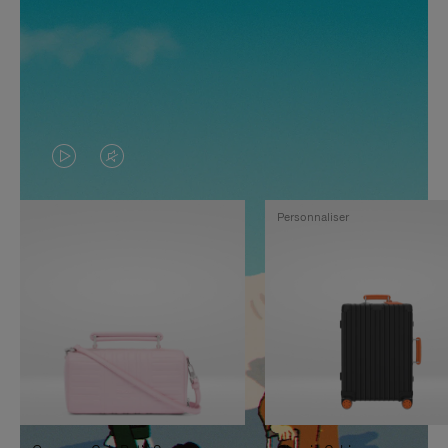
LA
LE
VIDÉO
SON
Personnaliser
N'EST
DE
PAS
LA
EN
VIDÉO
PAUSE,
EST
APPUYEZ
DÉSACTIVÉ.
SUR
VEUILLEZ