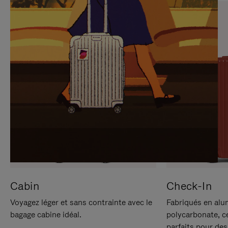
SUR
VEUILLEZ
POUR
CLIQUER
LA
POUR
METTRE
RÉACTIVER
EN
LE
PAUSE
SON
Cabin
Check-In
Voyagez léger et sans contrainte avec le
Fabriqués en alu
bagage cabine idéal.
polycarbonate, c
parfaits pour des