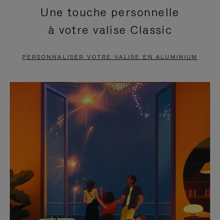
Une touche personnelle
EN
VIDÉO
à votre valise Classic
PAUSE,
EST
APPUYEZ
DÉSACTIVÉ.
PERSONNALISER VOTRE VALISE EN ALUMINIUM
SUR
VEUILLEZ
POUR
CLIQUER
LA
POUR
METTRE
RÉACTIVER
EN
LE
PAUSE
SON