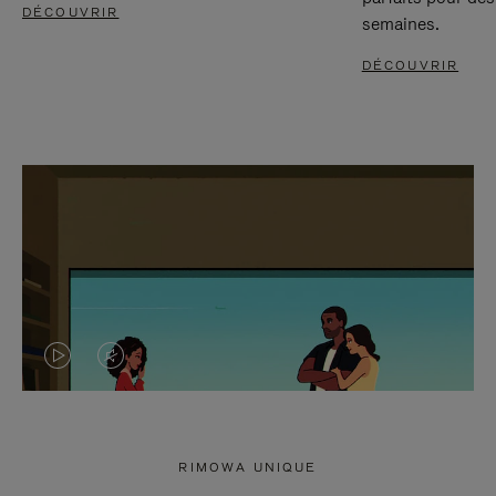
DÉCOUVRIR
semaines.
DÉCOUVRIR
LA
LE
VIDÉO
SON
N'EST
DE
RIMOWA UNIQUE
PAS
LA