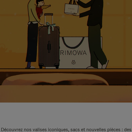
Découvrez nos valises iconiques, sacs et nouvelles pièces : des