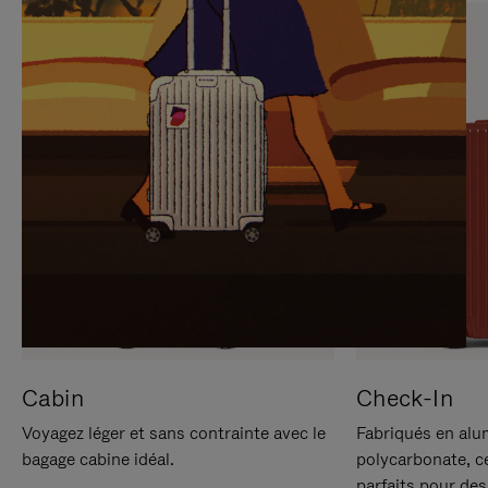
SUR
VEUILLEZ
POUR
CLIQUER
LA
POUR
METTRE
RÉACTIVER
EN
LE
PAUSE
SON
Cabin
Check-In
Voyagez léger et sans contrainte avec le
Fabriqués en alu
bagage cabine idéal.
polycarbonate, c
parfaits pour des