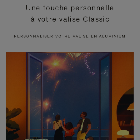
Une touche personnelle
EN
VIDÉO
à votre valise Classic
PAUSE,
EST
APPUYEZ
DÉSACTIVÉ.
PERSONNALISER VOTRE VALISE EN ALUMINIUM
SUR
VEUILLEZ
POUR
CLIQUER
LA
POUR
METTRE
RÉACTIVER
EN
LE
PAUSE
SON