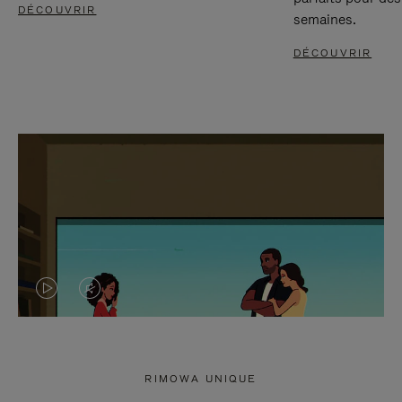
DÉCOUVRIR
semaines.
DÉCOUVRIR
LA
LE
VIDÉO
SON
N'EST
DE
RIMOWA UNIQUE
PAS
LA