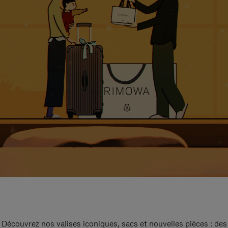
Découvrez nos valises iconiques, sacs et nouvelles pièces : des