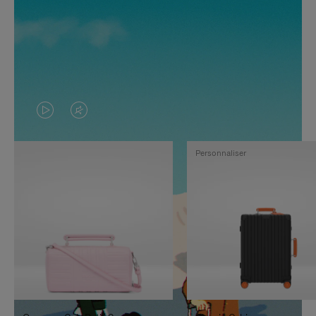
LA
LE
VIDÉO
SON
Personnaliser
N'EST
DE
PAS
LA
EN
VIDÉO
PAUSE,
EST
APPUYEZ
DÉSACTIVÉ.
SUR
VEUILLEZ