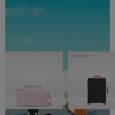
LA
LE
VIDÉO
SON
Personnaliser
N'EST
DE
PAS
LA
EN
VIDÉO
PAUSE,
EST
APPUYEZ
DÉSACTIVÉ.
SUR
VEUILLEZ