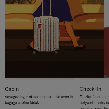
SUR
VEUILLEZ
POUR
CLIQUER
LA
POUR
METTRE
RÉACTIVER
EN
LE
PAUSE
SON
Cabin
Check-In
Voyagez léger et sans contrainte avec le
Fabriqués en alu
bagage cabine idéal.
polycarbonate, c
parfaits pour des