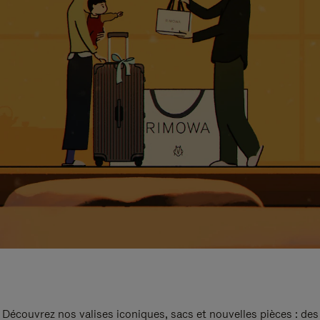
Découvrez nos valises iconiques, sacs et nouvelles pièces : des