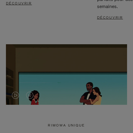
DÉCOUVRIR
semaines.
DÉCOUVRIR
LA
LE
VIDÉO
SON
N'EST
DE
RIMOWA UNIQUE
PAS
LA