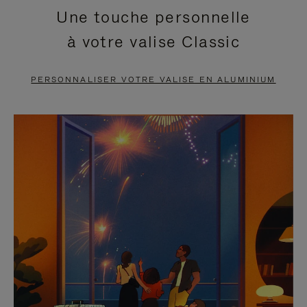
Une touche personnelle
EN
VIDÉO
à votre valise Classic
PAUSE,
EST
APPUYEZ
DÉSACTIVÉ.
PERSONNALISER VOTRE VALISE EN ALUMINIUM
SUR
VEUILLEZ
POUR
CLIQUER
LA
POUR
METTRE
RÉACTIVER
EN
LE
PAUSE
SON