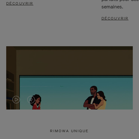
DÉCOUVRIR
semaines.
DÉCOUVRIR
LA
LE
VIDÉO
SON
N'EST
DE
RIMOWA UNIQUE
PAS
LA