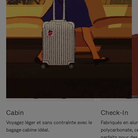
SUR
VEUILLEZ
POUR
CLIQUER
LA
POUR
METTRE
RÉACTIVER
EN
LE
PAUSE
SON
Cabin
Check-In
Voyagez léger et sans contrainte avec le
Fabriqués en alu
bagage cabine idéal.
polycarbonate, c
parfaits pour des