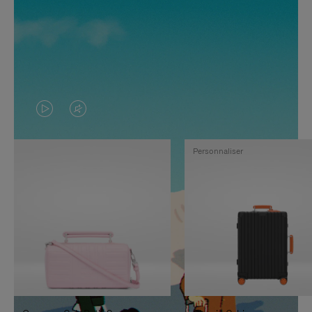
LA
LE
VIDÉO
SON
Personnaliser
N'EST
DE
PAS
LA
EN
VIDÉO
PAUSE,
EST
APPUYEZ
DÉSACTIVÉ.
SUR
VEUILLEZ