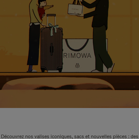
Découvrez nos valises iconiques, sacs et nouvelles pièces : des