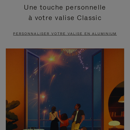
Une touche personnelle
EN
VIDÉO
à votre valise Classic
PAUSE,
EST
APPUYEZ
DÉSACTIVÉ.
PERSONNALISER VOTRE VALISE EN ALUMINIUM
SUR
VEUILLEZ
POUR
CLIQUER
LA
POUR
METTRE
RÉACTIVER
EN
LE
PAUSE
SON